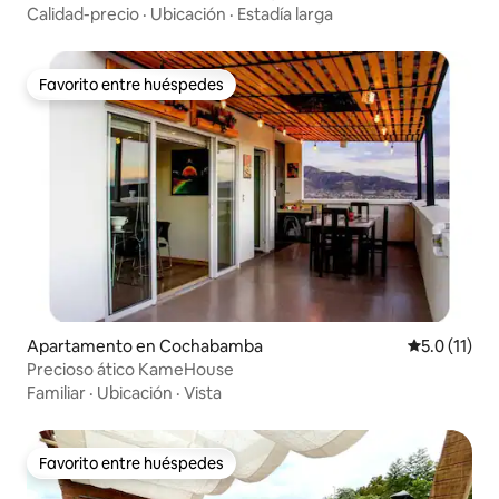
Calidad-precio
·
Ubicación
·
Estadía larga
Favorito entre huéspedes
Favorito entre huéspedes
Apartamento en Cochabamba
Calificación
5.0 (11)
Precioso ático KameHouse
Familiar
·
Ubicación
·
Vista
Favorito entre huéspedes
Favorito entre huéspedes