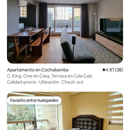
Apartamento en Cochabamba
Calificación p
4.97 (38)
C. King, Cine en Casa, Terraza en Cala Cala
Calidad-precio
·
Ubicación
·
Check-out
Favorito entre huéspedes
Favorito entre huéspedes