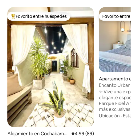
Favorito entre huéspedes
Favorito entre h
Favorito entre huéspedes preferido
Favorito entre h
Apartamento en
ba
Encanto Urbano a 
Anze
✨ Vive una experie
elegante espacio, 
Parque Fidel Anze,
más exclusivas de
Relájate con vistas 
Ubicación
·
Estaci
montañas ⛰️ desde
y rodeado de naturaleza 
de piscina y terra
Alojamiento en Cochabamb
Calificación promedio: 4.99 de 
4.99 (89)