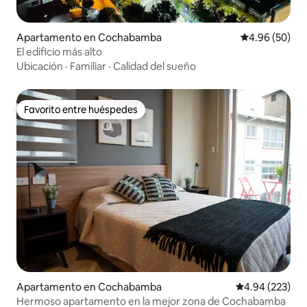
Apartamento en Cochabamba
Calificación p
4.96 (50)
El edificio más alto
Ubicación
·
Familiar
·
Calidad del sueño
Favorito entre huéspedes
Favorito entre huéspedes
Apartamento en Cochabamba
Calificación pr
4.94 (223)
Hermoso apartamento en la mejor zona de Cochabamba