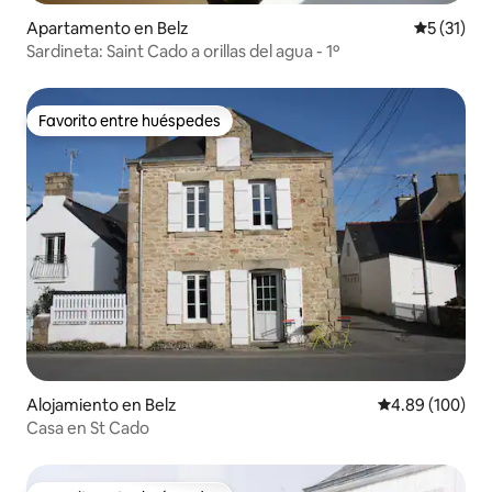
Apartamento en Belz
Calificaci
5 (31)
Sardineta: Saint Cado a orillas del agua - 1º
Favorito entre huéspedes
Favorito entre huéspedes
Alojamiento en Belz
Calificación pr
4.89 (100)
Casa en St Cado