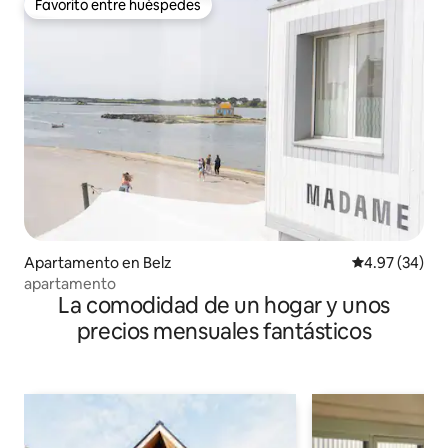
Favorito entre huéspedes
Favorito entre huéspedes
Apartamento en Belz
Calificación p
4.97 (34)
apartamento
La comodidad de un hogar y unos
precios mensuales fantásticos