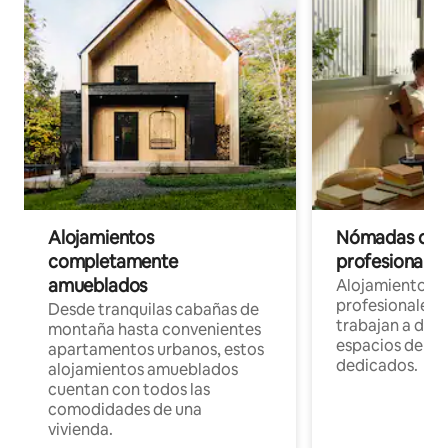
Alojamientos
Nómadas digit
completamente
profesionales 
amueblados
Alojamientos 
profesionales 
Desde tranquilas cabañas de
trabajan a dist
montaña hasta convenientes
espacios de tr
apartamentos urbanos, estos
dedicados.
alojamientos amueblados
cuentan con todos las
comodidades de una
vivienda.