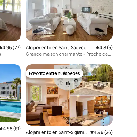
Calificación promedio: 4.96 de 5, 77 reseñas
4.96 (77)
Alojamiento en Saint-Sauveur-
Calificación promed
4.8 (5)
d'Aunis
s
Grande maison charmante - Proche de
La Rochelle
Favorito entre huéspedes
Favorito entre huéspedes
Calificación promedio: 4.98 de 5, 51 reseñas
4.98 (51)
Alojamiento en Saint-Sigismo
Calificación promedio:
4.96 (26)