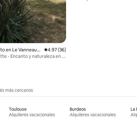
comodidades
io: 5 de 5, 40 reseñas
to en Le Vanneau-I
Calificación promedio: 4.97 de 5, 36 reseñas
4.97 (36)
te - Encanto y naturaleza en el
el Marais
erés más cercanos
Toulouse
Burdeos
La 
Alquileres vacacionales
Alquileres vacacionales
Alq