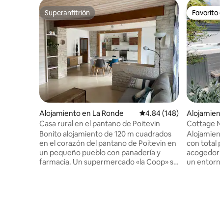
Superanfitrión
Favorito
Superanfitrión
Favorito
Alojamiento en La Ronde
Calificación promedio: 
4.84 (148)
Alojamien
-d'Aunis
Casa rural en el pantano de Poitevin
Cottage Na
acondicion
Bonito alojamiento de 120 m cuadrados
Alojamien
septiemb
en el corazón del pantano de Poitevin en
con total privaci
un pequeño pueblo con panadería y
acogedor refu
farmacia. Un supermercado «la Coop» se
un entorn
encuentra en Courcon, a unos 6 km del
campo tie
alojamiento. Cerca de las playas de
un sofá cama. Ambien
Vendée y la isla de Ré, así como de las
palmeras 
principales rutas a los principales lugares
Estacionamie
de interés: Natur'Zoo de Mervent
romántica
(20 min) - Acuario de La Rochelle (30 min)
estancia 