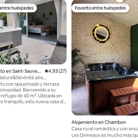
 entre huéspedes
Favorito entre huéspedes
 entre huéspedes
Favorito entre huéspedes
4.84 de 5, 148 reseñas
to en Saint-Sauveur
Calificación promedio: 4.93 de 5, 27 reseñas
4.93 (27)
ture&Sérénité aire
ado jacuzzi de abril a
to con spa privado y terraza
re
dad. Bienvenido a su
gio de 40 m². Ubicada en
o tranquilo, esta nueva casa de
ne un dormitorio espacioso y
te zen con
y vegetación mediterránea.
Alojamiento en Chambon
nto cercano. Escapada
Casa rural romántica y con en
, descanso de bienestar o
privado 2 personas
Les Ormeaux es mucho más qu
prolongada en familia, esta casa