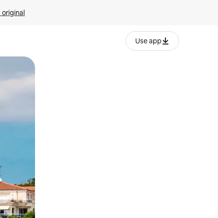
 original
Use app
o o desliza el dedo.