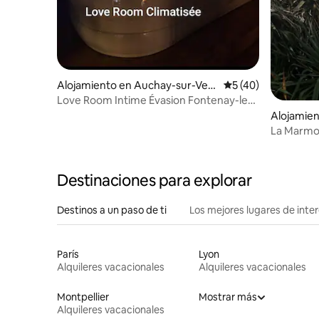
Alojamiento en Auchay-sur-Ven
Calificación promed
5 (40)
dée
Love Room Intime Évasion Fontenay-le-
Comte
Alojamien
rleau
La Marmot
corazón d
Destinaciones para explorar
Destinos a un paso de ti
Los mejores lugares de int
París
Lyon
Alquileres vacacionales
Alquileres vacacionales
Montpellier
Mostrar más
Alquileres vacacionales