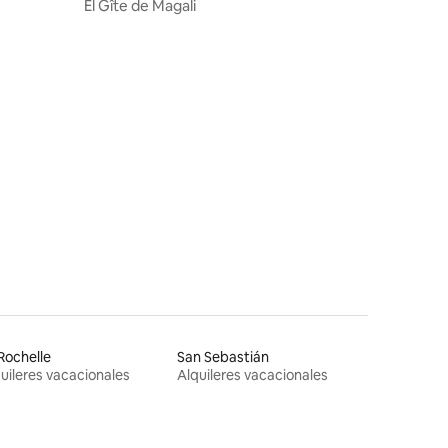
nd
El Gîte de Magali
Rochelle
San Sebastián
uileres vacacionales
Alquileres vacacionales