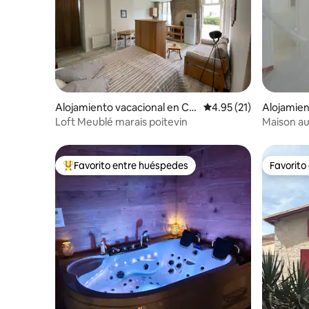
Alojamiento vacacional en Co
Calificación promedio:
4.95 (21)
Alojamie
urçon
Loft Meublé marais poitevin
Maison au
Favorito entre huéspedes
Favorito
Favorito entre huéspedes preferido
Favorito