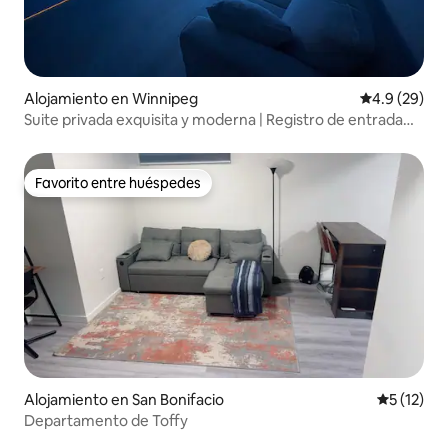
Alojamiento en Winnipeg
Calificación
4.9 (29)
Suite privada exquisita y moderna | Registro de entrada
autónomo
Favorito entre huéspedes
Favorito entre huéspedes
Alojamiento en San Bonifacio
Calificaci
5 (12)
Departamento de Toffy