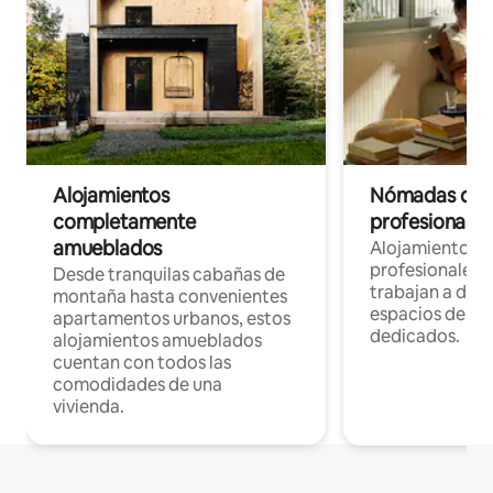
Alojamientos
Nómadas digit
completamente
profesionales 
amueblados
Alojamientos 
profesionales 
Desde tranquilas cabañas de
trabajan a dist
montaña hasta convenientes
espacios de tr
apartamentos urbanos, estos
dedicados.
alojamientos amueblados
cuentan con todos las
comodidades de una
vivienda.