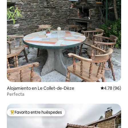
Alojamiento en Le Collet-de-Dèze
Calificación p
4.78 (96)
Perfecta
Favorito entre huéspedes
Favorito entre huéspedes preferido