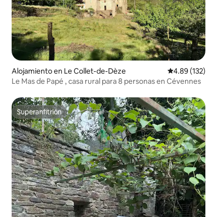
Alojamiento en Le Collet-de-Dèze
Calificación p
4.89 (132)
Le Mas de Papé , casa rural para 8 personas en Cévennes
Superanfitrión
Superanfitrión