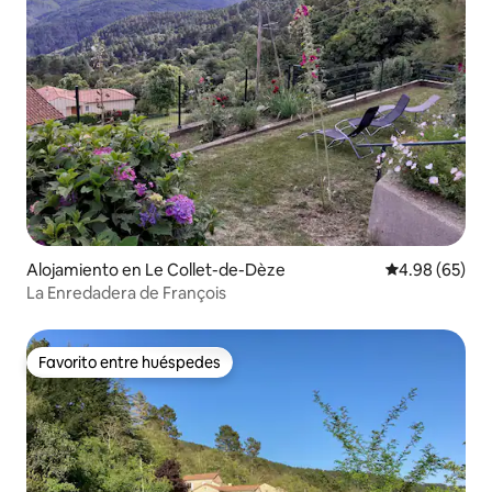
Alojamiento en Le Collet-de-Dèze
Calificación p
4.98 (65)
La Enredadera de François
Favorito entre huéspedes
Favorito entre huéspedes