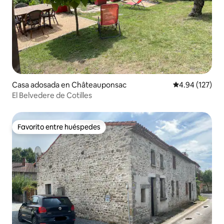
Casa adosada en Châteauponsac
Calificación p
4.94 (127)
El Belvedere de Cotilles
Favorito entre huéspedes
Favorito entre huéspedes