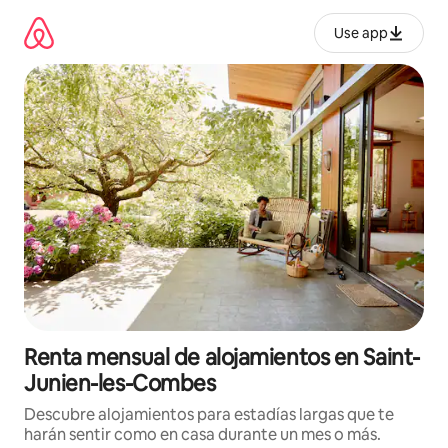
Omite
el
Use app
contenido
Renta mensual de alojamientos en Saint-
Junien-les-Combes
Descubre alojamientos para estadías largas que te
harán sentir como en casa durante un mes o más.