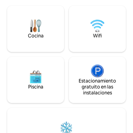
independiente, un espacio exterior y
una estadía en par
una terraza reservados. A 10 minutos del
cerca y a pie: - Estacionamiento -
peaje de Riom y Gerzat, a 25 minutos de
Tiendas, restaurante
Clermont-Ferrand, a 20 minutos del
espacio único es i
cenit de Auvernia, a 40 minutos de
romántica, un cu
Vichy, Vulcania, Puy de Dôme
sorpresa romántic
Cocina
Wifi
Estacionamiento
Piscina
gratuito en las
instalaciones