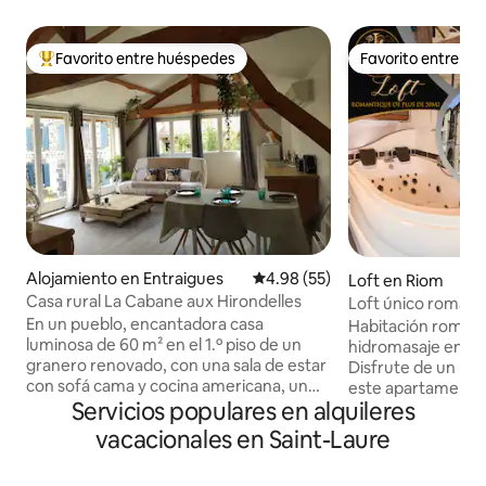
Favorito entre huéspedes
Favorito entre h
Favorito entre huéspedes preferido
Favorito entre h
Alojamiento en Entraigues
Calificación promedio: 4.98 de 
4.98 (55)
Loft en Riom
Casa rural La Cabane aux Hirondelles
Loft único románt
En un pueblo, encantadora casa
Habitación románt
luminosa de 60 m² en el 1.º piso de un
hidromasaje en el
granero renovado, con una sala de estar
Disfrute de un pa
con sofá cama y cocina americana, un
este apartamento a
Servicios populares en alquileres
dormitorio con baño contiguo, inodoro
segundo piso de un
en la planta baja Situado en un bonito
centro histórico. El ambiente romántico,
vacacionales en Saint-Laure
patio verde compartido con la casa del
con una bañera de
propietario. El inquilino tiene una entrada
una decoración cá