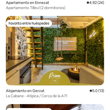
Apartamento en Ennezat
Calificación p
4.92 (24)
Apartamento Tilleul (2 dormitorios)
Favorito entre huéspedes
Favorito entre huéspedes
Alojamiento en Gerzat
Calificación
5.0 (13)
La Cabane - Atípica / Cerca de la A71