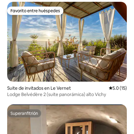
Favorito entre huéspedes
Favorito entre huéspedes
Suite de invitados en Le Vernet
Calificación
5.0 (15)
Lodge Belvédère 2 (suite panorámica) alto Vichy
Superanfitrión
Superanfitrión