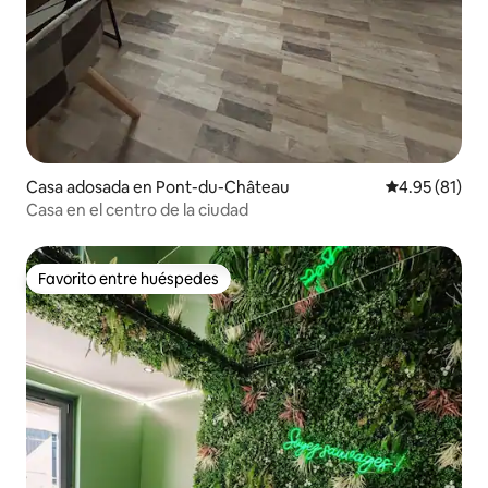
Casa adosada en Pont-du-Château
Calificación 
4.95 (81)
Casa en el centro de la ciudad
Favorito entre huéspedes
Favorito entre huéspedes