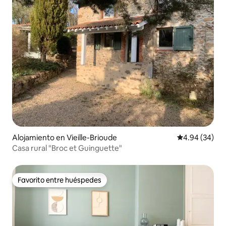
Alojamiento en Vieille-Brioude
Calificación p
4.94 (34)
Casa rural "Broc et Guinguette"
Favorito entre huéspedes
Favorito entre huéspedes