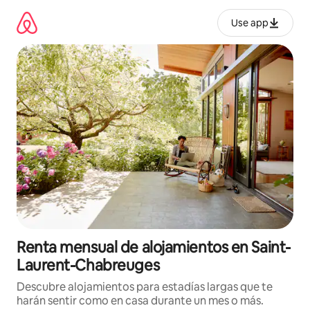
Omite
el
Use app
contenido
Renta mensual de alojamientos en Saint-
Laurent-Chabreuges
Descubre alojamientos para estadías largas que te
harán sentir como en casa durante un mes o más.