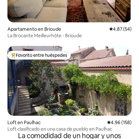
Apartamento en Brioude
Calificación p
4.87 (54)
La Brocante Meilleurhôte - Brioude
Favorito entre huéspedes
Favorito entre huéspedes preferido
Loft en Paulhac
Calificación pr
4.96 (158)
Loft clasificado en una casa de pueblo en Paulhac
La comodidad de un hogar y unos