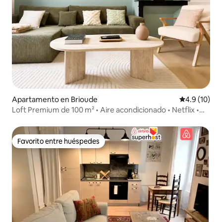
Apartamento en Brioude
Calificación
4.9 (10)
Loft Premium de 100 m² • Aire acondicionado • Netflix •
Fibra
Favorito entre huéspedes
Favorito entre huéspedes