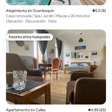
Alojamiento en Guerlesquin
Calificació
5.0 (8)
Casa renovada | Spa | Jardín | Playas a 20 minutos
Ubicación
·
Decoración
·
Vista
Favorito entre huéspedes
Favorito entre huéspedes
Apartamento en Callac
Calificación p
4.85 (65)