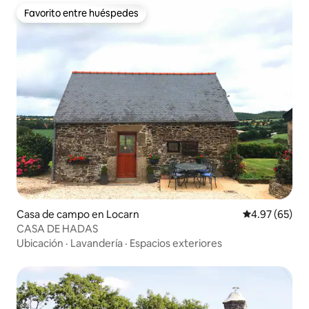
Favorito entre huéspedes
Favorito entre huéspedes
Casa de campo en Locarn
Calificación p
4.97 (65)
CASA DE HADAS
Ubicación
·
Lavandería
·
Espacios exteriores