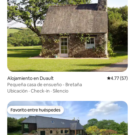
Alojamiento en Duault
Calificación 
4.77 (57)
Pequeña casa de ensueño - Bretaña
Ubicación
·
Check-in
·
Silencio
Favorito entre huéspedes
Favorito entre huéspedes