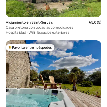
Alojamiento en Saint-Servais
Calificació
5.0 (5)
Casa bretona con todas las comodidades
Hospitalidad
·
Wifi
·
Espacios exteriores
Favorito entre huéspedes
Favorito entre huéspedes preferido