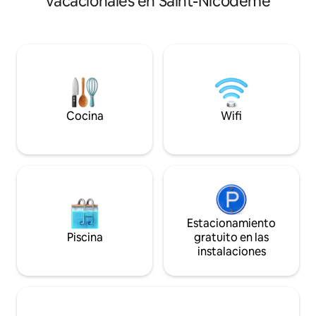
vacacionales en Saint-Nicodème
norte A 10 minuto
es una verdadera base para descubrir
en Brest en coche
Bretaña en el lado de la tierra, pero
cercana está a 10 
también en el lado del mar, ya que se
,restaurantes y el mercado que se
encuentra a 1 hora como máximo de las
celebra todos los
costas.
la mañana PD: Estación de carga pública
para vehículos elé
la casa.
Cocina
Wifi
Estacionamiento
Piscina
gratuito en las
instalaciones