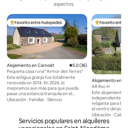
aspectos.
Favorito entre huéspedes
Favorito entre
Favorito entre huéspedes preferido
Favorito entre hu
Alojamiento en Carnoët
Calificación promedio: 5.0 de 
5.0 (36)
Pequeña casa rural "Armor des Terres"
Esta antigua granja fue totalmente
Alojamiento en Ke
renovada en 2014. En 2024, lo
ëlou
AR Roc H
mejoramos aún más para que pueda
Este alojamiento t
pasar una estancia tranquila en el
independiente ofr
corazón de la campiña bretona. Estarás a
Ubicación
·
Familiar
·
Silencio
relajante para toda
2 pasos del hermoso sitio "El Valle de los
el centro del pue
Santos" donde los tronos los gigantes de
cerca (a pie). Punt
Ubicación
·
Calida
granito. Me gustaría compartir con
Servicios populares en alquileres
caminos señalizad
usted sobre los alrededores que están
ciclismo a una hora
llenos de curiosidades. Este alojamiento