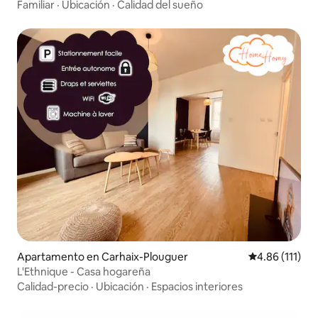
Familiar
·
Ubicación
·
Calidad del sueño
Apartamento en Carhaix-Plouguer
Calificación p
4.86 (111)
L'Ethnique - Casa hogareña
Calidad-precio
·
Ubicación
·
Espacios interiores