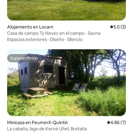
Alojamiento en Locarn
Calificació
5.0 (3)
Casa de campo Ty Nevez en el campo - Sauna
Espacios exteriores
·
Diseño
·
Silencio
Superanfitrión
Superanfitrión
Minicasa en Peumerit-Quintin
Calificación
4.86 (7)
La cabaña, lago de Kerné Uhel, Bretaña