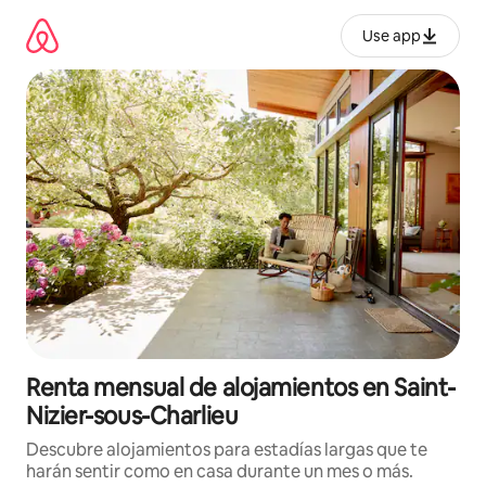
Omite
el
Use app
contenido
Renta mensual de alojamientos en Saint-
Nizier-sous-Charlieu
Descubre alojamientos para estadías largas que te
harán sentir como en casa durante un mes o más.