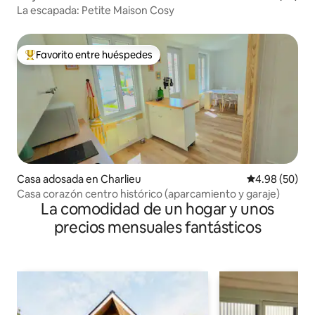
La escapada: Petite Maison Cosy
Favorito entre huéspedes
Favorito entre huéspedes preferido
Casa adosada en Charlieu
Calificación p
4.98 (50)
Casa corazón centro histórico (aparcamiento y garaje)
La comodidad de un hogar y unos
precios mensuales fantásticos