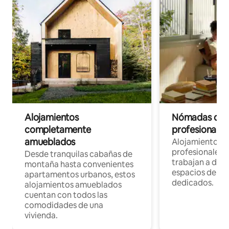
Alojamientos
Nómadas digit
completamente
profesionales 
amueblados
Alojamientos 
profesionales 
Desde tranquilas cabañas de
trabajan a dist
montaña hasta convenientes
espacios de tr
apartamentos urbanos, estos
dedicados.
alojamientos amueblados
cuentan con todos las
comodidades de una
vivienda.