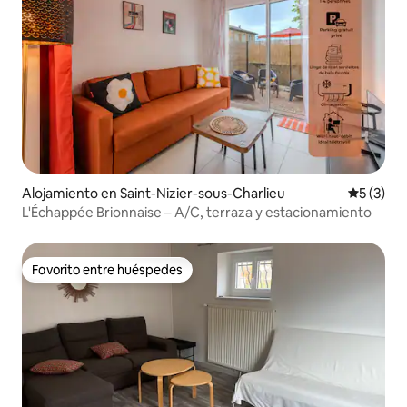
Alojamiento en Saint-Nizier-sous-Charlieu
Calificac
5 (3)
L'Échappée Brionnaise – A/C, terraza y estacionamiento
Favorito entre huéspedes
Favorito entre huéspedes