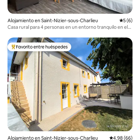
Alojamiento en Saint-Nizier-sous-Charlieu
Calificac
5 (6)
Casa rural para 4 personas en un entorno tranquilo en el
campo
Favorito entre huéspedes
Favorito entre huéspedes preferido
Alojamiento en Saint-Nizier-sous-Charlieu
Calificación p
4.98 (66)