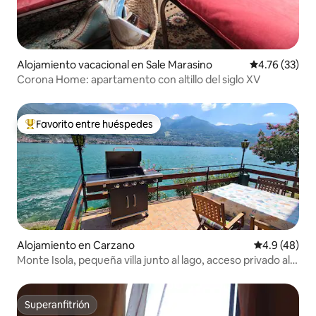
Alojamiento vacacional en Sale Marasino
Calificación 
4.76 (33)
Corona Home: apartamento con altillo del siglo XV
Favorito entre huéspedes
Favorito entre huéspedes preferido
Alojamiento en Carzano
Calificación
4.9 (48)
Monte Isola, pequeña villa junto al lago, acceso privado al
lago
Superanfitrión
Superanfitrión