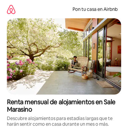
Omite
el
Pon tu casa en Airbnb
contenido
Renta mensual de alojamientos en Sale
Marasino
Descubre alojamientos para estadías largas que te
harán sentir como en casa durante un mes o más.