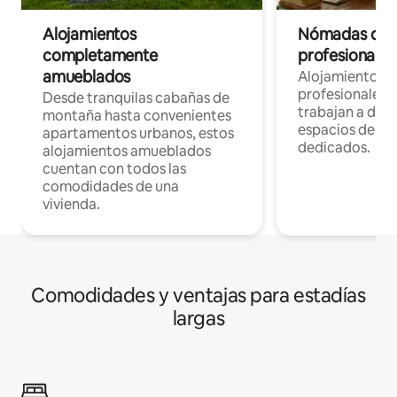
Alojamientos
Nómadas digit
completamente
profesionales 
amueblados
Alojamientos 
profesionales 
Desde tranquilas cabañas de
trabajan a dist
montaña hasta convenientes
espacios de tr
apartamentos urbanos, estos
dedicados.
alojamientos amueblados
cuentan con todos las
comodidades de una
vivienda.
Comodidades y ventajas para estadías
largas