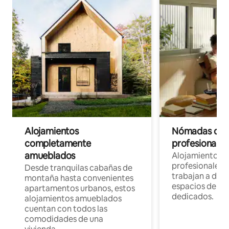
Alojamientos
Nómadas digit
completamente
profesionales 
amueblados
Alojamientos 
profesionales 
Desde tranquilas cabañas de
trabajan a dist
montaña hasta convenientes
espacios de tr
apartamentos urbanos, estos
dedicados.
alojamientos amueblados
cuentan con todos las
comodidades de una