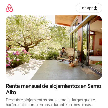
Omite
el
Use app
contenido
Renta mensual de alojamientos en Samo
Alto
Descubre alojamientos para estadías largas que te
harán sentir como en casa durante un mes o más.