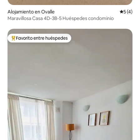
Alojamiento en Ovalle
Calificac
5 (4)
Maravillosa Casa 4D-3B-5 Huéspedes condominio
Favorito entre huéspedes
Favorito entre huéspedes preferido