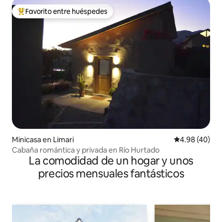
Favorito entre huéspedes
Favorito entre huéspedes preferido
Minicasa en Limari
Calificación p
4.98 (40)
Cabaña romántica y privada en Río Hurtado
La comodidad de un hogar y unos
precios mensuales fantásticos