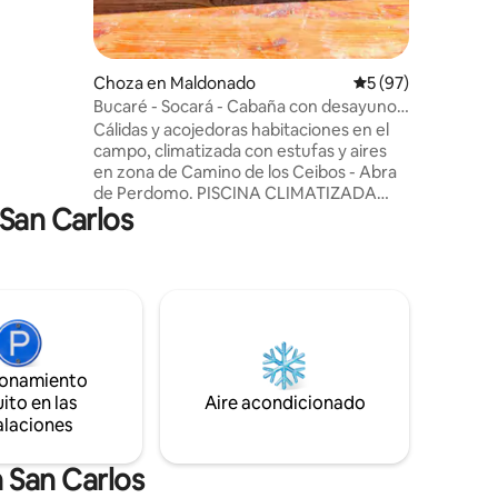
 para 8
rrado,
tan con
Choza en Maldonado
Calificación promed
5 (97)
Bucaré - Socará - Cabaña con desayuno y
estufa
Cálidas y acojedoras habitaciones en el
campo, climatizada con estufas y aires
en zona de Camino de los Ceibos - Abra
de Perdomo. PISCINA CLIMATIZADA
 San Carlos
disponible de Noviembre a Abril
Desayuno INCLUIDO en nuestro
Restaurante, donde podrás también
almorzar, merendar y cenar si lo deseas
(en los horarios de funcionamiento)
Posibilidad de alojar a un huésped
adicional con costo extra. - A 20 min de
PDE, 35min de José Ignacio y 10min de
ionamiento
Solanas - Ropa de cama, toallas y
ito en las
Aire acondicionado
amenities incluidos
alaciones
 San Carlos