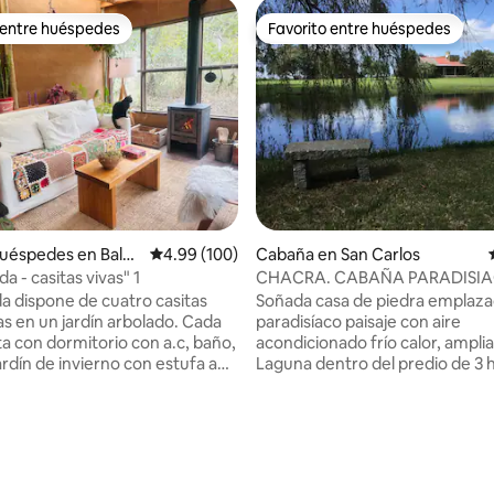
 entre huéspedes
Favorito entre huéspedes
 entre huéspedes
Favorito entre huéspedes
uéspedes en Baln
Calificación promedio: 4.99 de 5, 100 reseñas
4.99 (100)
Cabaña en San Carlos
nos Aires
"La Locanda - casitas vivas" 1
CHACRA. CABAÑA PARADISIA
PRIVACIDAD. CAMPO.
a dispone de cuatro casitas
Soñada casa de piedra emplaza
as en un jardín arbolado. Cada
paradisíaco paisaje con aire
a con dormitorio con a.c, baño,
acondicionado frío calor, amplia
ardín de invierno con estufa a
Laguna dentro del predio de 3 
con monte de eucaliptus y mu
na y flora, a 500 m de la
especies de árboles que comp
do). Las
muy agradable vista desde todo
4.94 de 5, 103 reseñas
iones son artesanales
ángulos.Habitación de huésped
as por sus dueños Adri y Tato,
de la casa principal con baño, te
iores en barro y techo vivo que
frigobar, y aire acondicionado fr