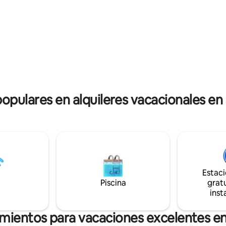
 al interior buen aislamiento
Parrillero con mesa bajo galeria
calidez particular. (En el lugar
personas.Garage cubierto y ce
 3 🐈) bikes disponibles
todas las construcciones cuen
alarma
populares en alquileres vacacionales en
Estac
Piscina
gratu
inst
amientos para vacaciones excelentes en