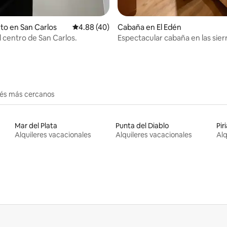
to en San Carlos
Calificación promedio: 4.88 de 5, 40 reseñas
4.88 (40)
Cabaña en El Edén
l centro de San Carlos.
Espectacular cabaña en las sier
Edén
erés más cercanos
Mar del Plata
Punta del Diablo
Pir
Alquileres vacacionales
Alquileres vacacionales
Alq