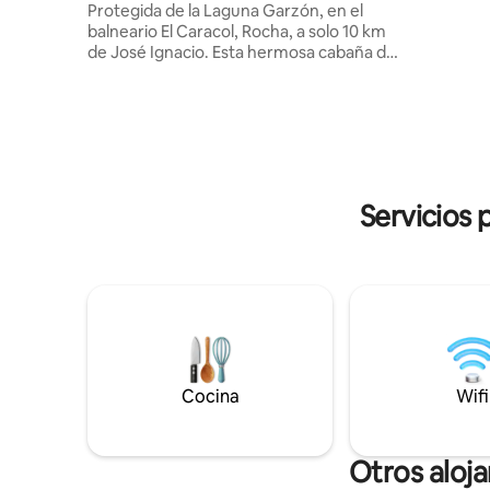
Protegida de la Laguna Garzón, en el
le ofrecen
balneario El Caracol, Rocha, a solo 10 km
térmico y 
de José Ignacio. Esta hermosa cabaña de
hay 1 🐕 y
estilo nórdico minimalista, fue diseñada
para relajarse en medio del bosque
nativo, hogar de múltiples especies de
fauna y flora características de nuestro
país; con salida independiente a la laguna
(200m) donde podrás disfrutar de
diversas actividades acuáticas, paseos en
Servicios 
bici, trecking por senderos maravillosos y
kilometros de playas solitarias.
Cocina
Wifi
Otros aloj