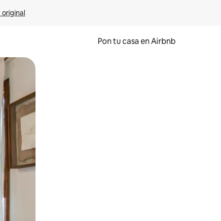
 original
Pon tu casa en Airbnb
o o desliza el dedo.