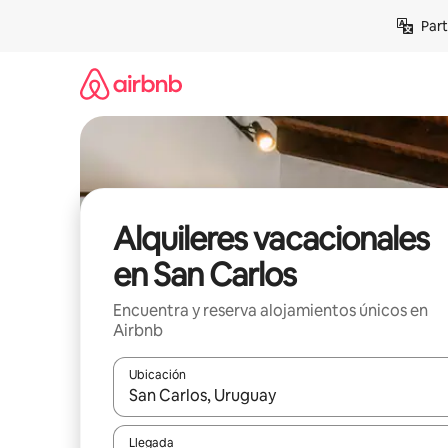
Omite
Part
el
contenido
Alquileres vacacionales
en San Carlos
Encuentra y reserva alojamientos únicos en
Airbnb
Ubicación
Cuando los resultados estén disponibles, navega co
Llegada