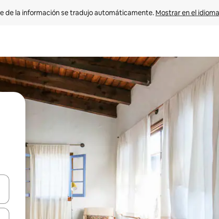
e de la información se tradujo automáticamente. 
Mostrar en el idioma
n las teclas de flecha hacia arriba y hacia abajo o explora con el tact