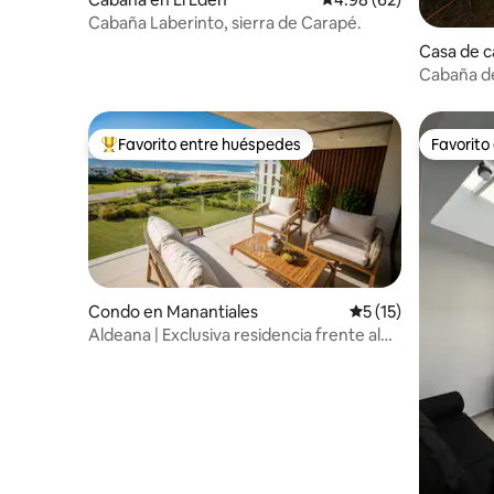
Cabaña Laberinto, sierra de Carapé.
Casa de c
Cabaña del
Cielo
Favorito entre huéspedes
Favorito
Favorito entre huéspedes preferido
Favorito
Condo en Manantiales
Calificación promed
5 (15)
Aldeana | Exclusiva residencia frente al
mar