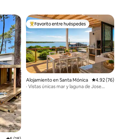
Favorito entre huéspedes
Favorito entre huéspedes preferido
Alojamiento en Santa Mónica
Calificación promedio:
4.92 (76)
· Vistas únicas mar y laguna de Jose
Ignacio
Calificación promedio: 5 de 5, 18 reseñas
5 (18)