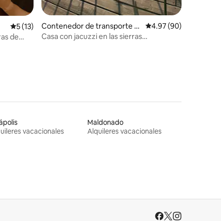
Contenedor de transporte e
Calificación promedio:
4.97 (90)
Calificación promedio: 5 de 5, 13 reseñas
5 (13)
n Aguas Blancas
Casa con jacuzzi en las sierras
ras de
@estancia_la_nilda
iápolis
Maldonado
uileres vacacionales
Alquileres vacacionales