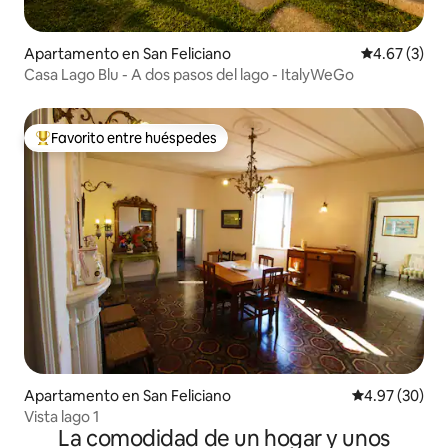
Apartamento en San Feliciano
Calificación
4.67 (3)
Casa Lago Blu - A dos pasos del lago - ItalyWeGo
Favorito entre huéspedes
Favorito entre huéspedes preferido
Apartamento en San Feliciano
Calificación p
4.97 (30)
Vista lago 1
La comodidad de un hogar y unos