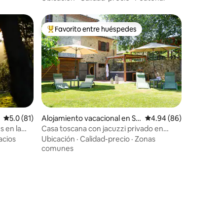
Favorito entre huéspedes
rido
Favorito entre huéspedes preferido
Calificación promedio: 5.0 de 5, 81 reseñas
5.0 (81)
Alojamiento vacacional en Sa
Calificación promedio:
4.94 (86)
n Gimignano
s en la
Casa toscana con jacuzzi privado en
ampo
Chianti
acios
Ubicación
·
Calidad-precio
·
Zonas
comunes