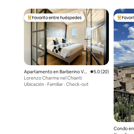
Favorito entre huéspedes
Favor
Favorito entre huéspedes preferido
Favorito
Apartamento en Barberino Val
Calificación promedio
5.0 (20)
d'Elsa
Lorenzo Charme nel Chianti
Ubicación
·
Familiar
·
Check-out
Condo en