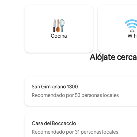
circundante. Rodeada de naturaleza
estaciona
pero cerca de los lugares más
previa solicitud. Entrada,
emblemáticos de la región, es el refugio
dormitori
ideal para cualquiera que busque
grande. impuesto municipal para agregar
comodidad, tranquilidad y una
al precio,
experiencia genuinamente toscana
Cocina
Wifi
Alójate cerc
San Gimignano 1300
Recomendado por 53 personas locales
Casa del Boccaccio
Recomendado por 31 personas locales