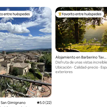
ito entre huéspedes
Favorito entre huéspedes
 entre huéspedes preferido
Favorito entre huéspedes prefe
: 5.0 de 5, 20 reseñas
Alojamiento en Barberino Tava
rnelle
Disfruta de unas vistas increíble
Toscana en nuestra casa de c
Ubicación
·
Calidad-precio
·
Esp
exteriores
 San Gimignano
Calificación promedio: 5.0 de 5, 22 reseñas
5.0 (22)