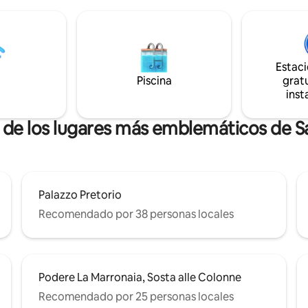
invitación a redescubrir la belle
miento privado disponible
pequeñas cosas, en medio de l
 sala de estar, 2
vegetación de la Toscana más a
os dobles, cocina y baño
No son solo vacaciones; es un 
nuestras raíces. Este remanso 
 2,5 € por persona y noche.
Estac
permanecerá en su alma. ¡Esp
Piscina
poder darle la bienvenida muy 
gratu
inst
a de los lugares más emblemáticos de 
Palazzo Pretorio
Recomendado por 38 personas locales
Podere La Marronaia, Sosta alle Colonne
Recomendado por 25 personas locales