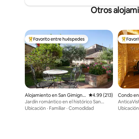
Otros alojam
Favorito entre huéspedes
Favor
Favorito entre huéspedes preferido
Favorito
Alojamiento en San Gimigna
Calificación promedio: 
4.99 (213)
Condo en
no
Jardín romántico en el histórico San
AnticaVis
Gimignano
vistas a la
Ubicación
·
Familiar
·
Comodidad
Ubicación