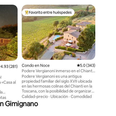
Apartame
Favorito entre huéspedes
Favor
rido
Favorito entre huéspedes preferido
Favorit
ano
Apartamen
Un entor
entre la 
del Duomo
combinar
entrada 
Familiar
·
impresion
del Diabl
para come
entre flo
Condo en Noce
Calificación promedio:
5.0 (343)
extraordin
alificación promedio: 4.93 de 5, 281 reseñas
4.93 (281)
vuelta de
Podere Vergianoni inmerso en el Chianti
plazas pr
con piscina
Podere Vergianoni es una antigua
!
disponibl
propiedad familiar del siglo XVII ubicada
 «Casa al
costo de 
en las hermosas colinas del Chianti en la
Toscana, con la posibilidad de organizar
la
un servicio de traslado privado y
Calidad-precio
·
Ubicación
·
Comodidad
minutos de
tas
experiencias locales directamente con
San Gimignano
nuestra familia. El apartamento está
os pájaros
disponible para 2 adultos con la
s. Es una
posibilidad de agregar un sofá cama para