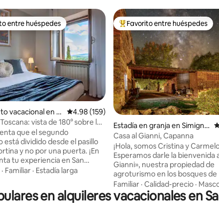
ito entre huéspedes
Favorito entre huéspedes
 entre huéspedes preferido
Favorito entre huéspedes prefe
4.88 de 5, 336 reseñas
to vacacional en S
Calificación promedio: 4.98 de 5, 159 reseñas
4.98 (159)
nano
 Toscana: vista de 180° sobre las
Estadía en granja en Simigna
C
enta que el segundo
no
Casa al Gianni, Capanna
 está dividido desde el pasillo
¡Hola, somos Cristina y Carmelo
rtina y no por una puerta. ¡En
Esperamos darle la bienvenida a
ta tu experiencia en San
Gianni», nuestra propiedad de
 con una espléndida vista de
·
Familiar
·
Estadía larga
agroturismo en los bosques de 
 Toscana! En el corazón de
Montagnola Senese, a solo 20 
Familiar
·
Calidad-precio
·
Masco
nano, experimenta la ciudad
pulares en alquileres vacacionales en 
Siena. Aquí, la vida se ralentiza: solo el
ntrada independiente, un
aroma de la tierra, el canto de l
o y vistas impresionantes de las
y la calidez de nuestros animale
 la Toscana. Espacio de