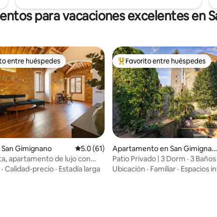
ientos para vacaciones excelentes en 
ito entre huéspedes
Favorito entre huéspedes
 entre huéspedes preferido
Favorito entre huéspedes prefe
4.99 de 5, 213 reseñas
 San Gimignano
Calificación promedio: 5.0 de 5, 61 reseñas
5.0 (61)
Apartamento en San Gimignan
o
ta, apartamento de lujo con
Patio Privado | 3 Dorm · 3 Baños
 torre
·
Calidad-precio
·
Estadía larga
Ubicación
·
Familiar
·
Espacios in