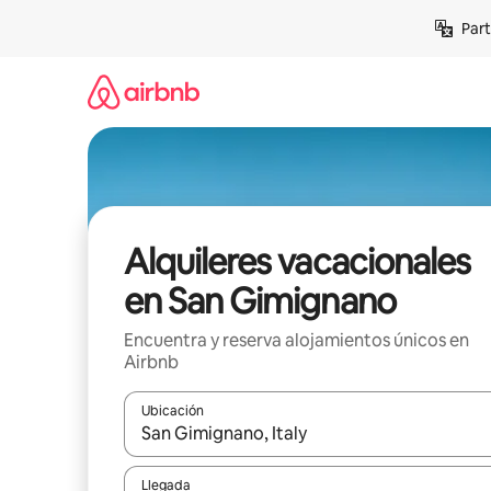
Omite
Part
el
contenido
Alquileres vacacionales
en San Gimignano
Encuentra y reserva alojamientos únicos en
Airbnb
Ubicación
Cuando los resultados estén disponibles, navega co
Llegada