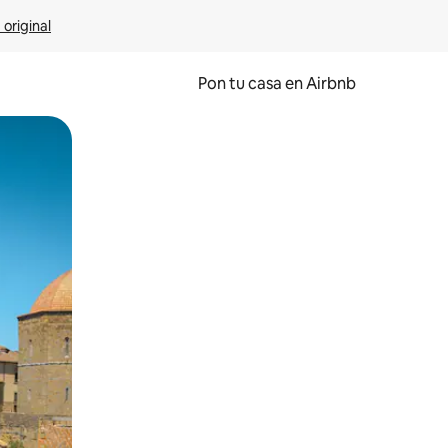
 original
Pon tu casa en Airbnb
o o desliza el dedo.