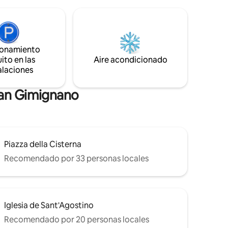
za de las
2 niños menores de 12 años. En el gran
a
patio al aire libre encontrarás una piscina
uténtica.
de agua salada con una zona de
regreso a
relajación en una terraza panorámica con
de paz
vista al castillo y a los viñedos con
ionamiento
eramos
atardeceres incomparables.
pronto!
ito en las
Aire acondicionado
alaciones
San Gimignano
Piazza della Cisterna
Recomendado por 33 personas locales
Iglesia de Sant'Agostino
Recomendado por 20 personas locales