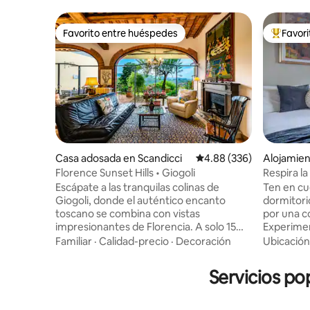
Favorito entre huéspedes
Favor
Favorito entre huéspedes
Favorito
Casa adosada en Scandicci
Calificación promedio: 
4.88 (336)
Alojamien
an Gimig
Florence Sunset Hills • Giogoli
Respira la
colinas
Escápate a las tranquilas colinas de
Ten en cu
Giogoli, donde el auténtico encanto
dormitorio
toscano se combina con vistas
por una co
impresionantes de Florencia. A solo 15
Experimen
minutos del centro de la ciudad y de la
Gimignano
Familiar
·
Calidad-precio
·
Decoración
Ubicación
campiña de Chianti, esta elegante casa
las colinas de la
es el punto de partida perfecto para
San Gimig
Servicios po
explorar la Toscana mientras disfrutas de
con una e
mañanas tranquilas, atardeceres
primer pis
inolvidables y la belleza del paisaje
colinas de