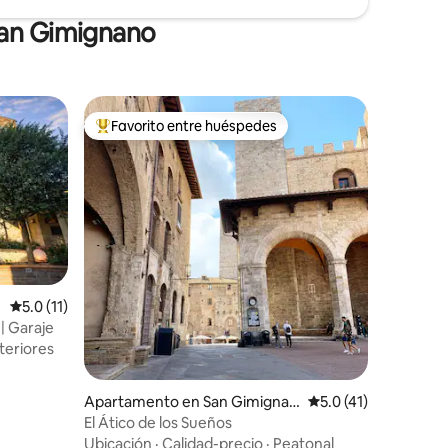
San Gimignano
Favorito entre huéspedes
rido
Favorito entre huéspedes preferido
Calificación promedio: 5.0 de 5, 11 reseñas
5.0 (11)
 | Garaje
teriores
Apartamento en San Gimignan
Calificación promedi
5.0 (41)
o
El Ático de los Sueños
Ubicación
·
Calidad-precio
·
Peatonal