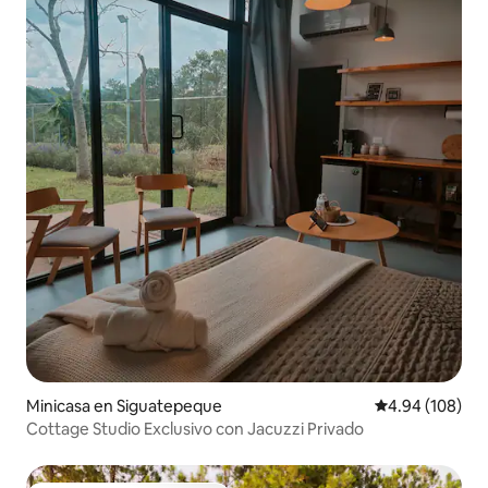
Minicasa en Siguatepeque
Calificación pr
4.94 (108)
Cottage Studio Exclusivo con Jacuzzi Privado