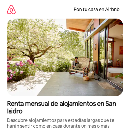
Omite
el
Pon tu casa en Airbnb
contenido
Renta mensual de alojamientos en San
Isidro
Descubre alojamientos para estadías largas que te
harán sentir como en casa durante un mes o más.