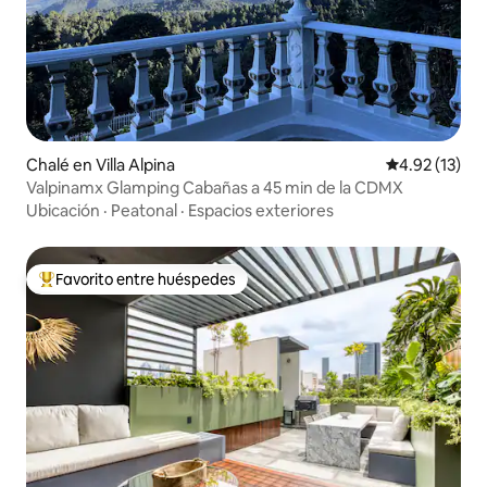
Chalé en Villa Alpina
Calificación 
4.92 (13)
Valpinamx Glamping Cabañas a 45 min de la CDMX
Ubicación
·
Peatonal
·
Espacios exteriores
Favorito entre huéspedes
Favorito entre huéspedes preferido