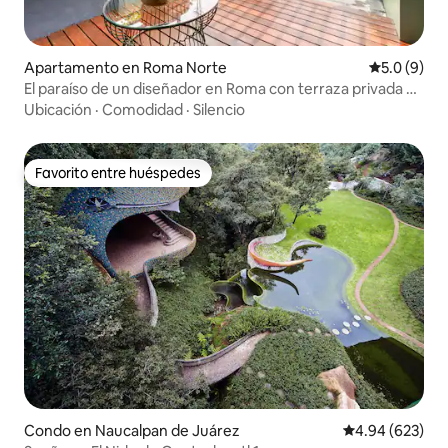
Apartamento en Roma Norte
Calificació
5.0 (9)
El paraíso de un diseñador en Roma con terraza privada en
la azotea
Ubicación
·
Comodidad
·
Silencio
Favorito entre huéspedes
Favorito entre huéspedes
Condo en Naucalpan de Juárez
Calificación pr
4.94 (623)