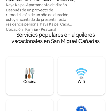
amigos. Inspírate,
Kaya Kalpa-Apartamento de diseño
tareas o aclimatate
orgánico en Condesa
Después de un proyecto de
competencia. Sunn
remodelación de un año de duración,
casas de campo con
estoy encantado de presentar esta
la nueva carretera.
residencia personal Kaya Kalpa. Cada
chimenea, comedo
centímetro de la propiedad ha sido
Ubicación
·
Familiar
·
Peatonal
dormitorios, 2 bañ
cuidadosamente remodelado. Lugar
Servicios populares en alquileres
parrilla, pantalla y w
ideal para que artistas, vagabundos y
vacacionales en San Miguel Cañadas
practicantes de todos los ámbitos de la
vida se reinicien, reflexionen y creen. El
espacio está ubicado en la calle
Amsterdam en Condesa, a una cuadra
del Parque México. Encontrarás todos
los restaurantes, cafés y tiendas
agradables abajo. Gran supermercado,
mercado local, estación de metro...todo
a 5 minutos a pie.
Cocina
Wifi