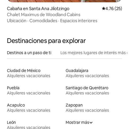
Cabaña en Santa Ana Jilotzingo
Calificación 
4.76 (25)
Chalet Maximus de Woodland Cabins
Ubicación
·
Comodidades
·
Espacios interiores
Destinaciones para explorar
Destinos a un paso de ti
Los mejores lugares de interés más 
Ciudad de México
Guadalajara
Alquileres vacacionales
Alquileres vacacionales
Puebla
Santiago de Querétaro
Alquileres vacacionales
Alquileres vacacionales
Acapulco
Zapopan
Alquileres vacacionales
Alquileres vacacionales
León
Mostrar más
Alquileres vacacionales