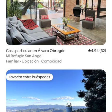
Casa particular en Álvaro Obregón
Calificación p
4.94 (32)
Mi Refugio San Angel
Familiar
·
Ubicación
·
Comodidad
Favorito entre huéspedes
Favorito entre huéspedes