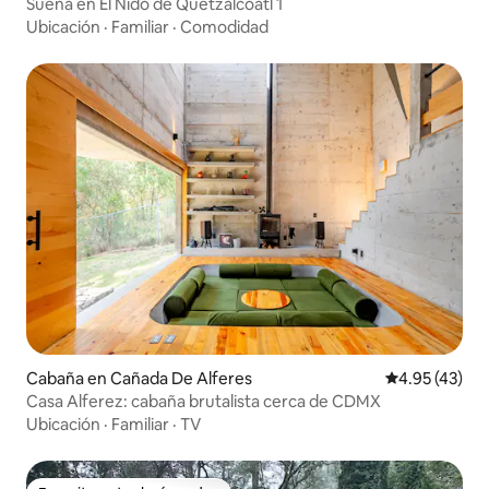
Sueña en El Nido de Quetzalcoatl 1
Ubicación
·
Familiar
·
Comodidad
Cabaña en Cañada De Alferes
Calificación 
4.95 (43)
Casa Alferez: cabaña brutalista cerca de CDMX
Ubicación
·
Familiar
·
TV