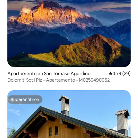
Apartamento en San Tomaso Agordino
Calificación 
4.79 (29)
Dolomiti Sot i Piz - Apartamento - M0250490062
Superanfitrión
Superanfitrión