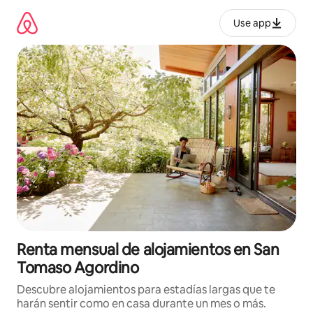
Omite
el
Use app
contenido
Renta mensual de alojamientos en San
Tomaso Agordino
Descubre alojamientos para estadías largas que te
harán sentir como en casa durante un mes o más.