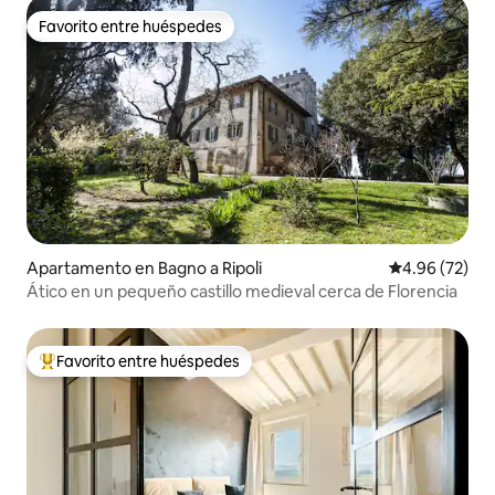
Favorito entre huéspedes
Favorito entre huéspedes
Apartamento en Bagno a Ripoli
Calificación p
4.96 (72)
Ático en un pequeño castillo medieval cerca de Florencia
Favorito entre huéspedes
Favorito entre huéspedes preferido