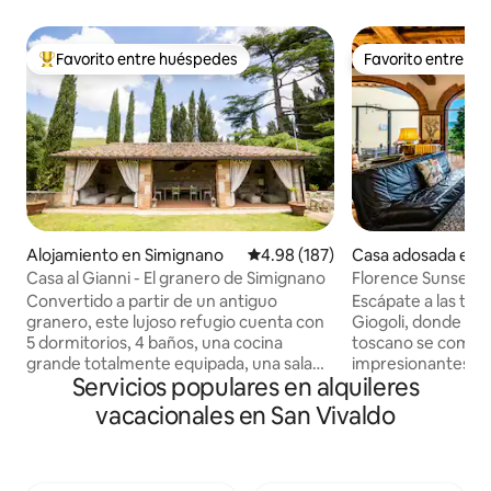
Favorito entre huéspedes
Favorito entre h
Favorito entre huéspedes preferido
Favorito entre h
Alojamiento en Simignano
Calificación promedio: 4.98 de 5
4.98 (187)
Casa adosada en S
Casa al Gianni - El granero de Simignano
Florence Sunset Hil
Convertido a partir de un antiguo
Escápate a las tran
granero, este lujoso refugio cuenta con
Giogoli, donde el 
5 dormitorios, 4 baños, una cocina
toscano se combin
grande totalmente equipada, una sala
impresionantes de 
Servicios populares en alquileres
de estar espaciosa, un amplio jardín
minutos del centro
privado con estacionamiento, una
campiña de Chiant
vacacionales en San Vivaldo
bañera de hidromasaje, un patio con
es el punto de par
sofás, una parrilla, una chimenea
explorar la Toscan
exterior y una cocina al aire libre. Ideal
de mañanas tranqu
para quienes buscan una experiencia
inolvidables y la be