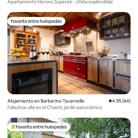
Apartamento Herons Superior - ¡Vista espléndida!
Favorito entre huéspedes
Favorito entre huéspedes
Alojamiento en Barberino Tavarnelle
Calificación 
4.95 (44)
Fabulosa villa en el Chianti, jardín panorámico
Favorito entre huéspedes
Favorito entre huéspedes preferido