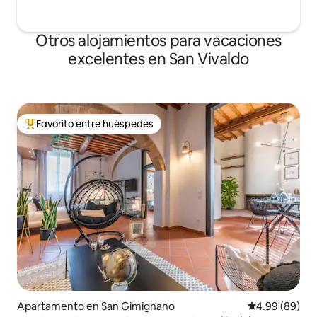
Otros alojamientos para vacaciones
excelentes en San Vivaldo
Favorito entre huéspedes
Favorito entre huéspedes preferido
Apartamento en San Gimignano
Calificación p
4.99 (89)