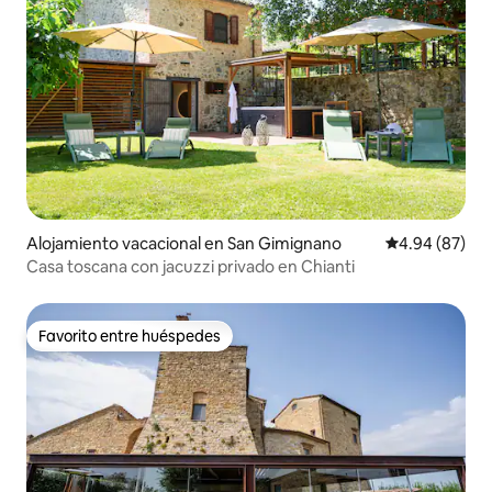
Alojamiento vacacional en San Gimignano
Calificación p
4.94 (87)
Casa toscana con jacuzzi privado en Chianti
Favorito entre huéspedes
Favorito entre huéspedes