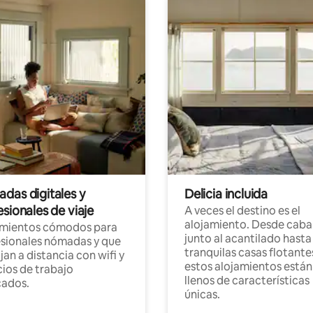
das digitales y
Delicia incluida
sionales de viaje
A veces el destino es el
alojamiento. Desde caba
amientos cómodos para
junto al acantilado hasta
sionales nómadas y que
tranquilas casas flotante
jan a distancia con wifi y
estos alojamientos están
ios de trabajo
llenos de características
cados.
únicas.