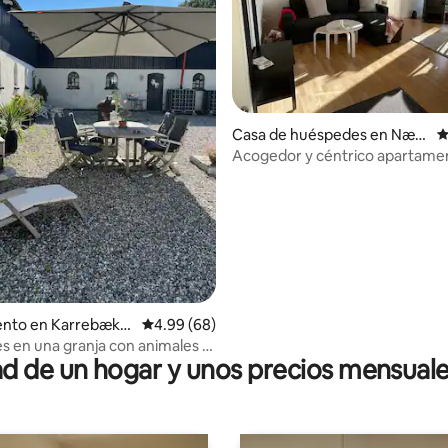
Casa de huéspedes en Næst
C
ved
Acogedor y céntrico apartame
zona exterior privada.
o: 4.8 de 5, 5 reseñas
nto en Karrebæks
Calificación promedio: 4.99 de 5, 68 reseñas
4.99 (68)
s en una granja con animales y
 de un hogar y unos precios mensuale
pizza