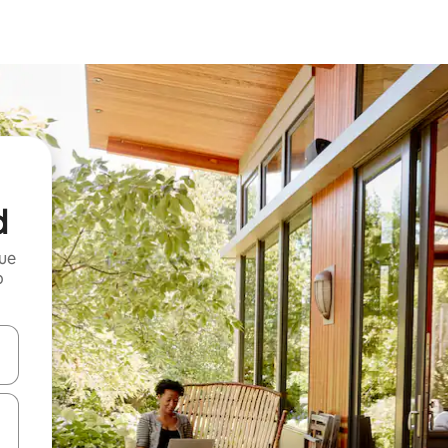
d
que
o
n las teclas de flecha hacia arriba y hacia abajo o explora con el tact