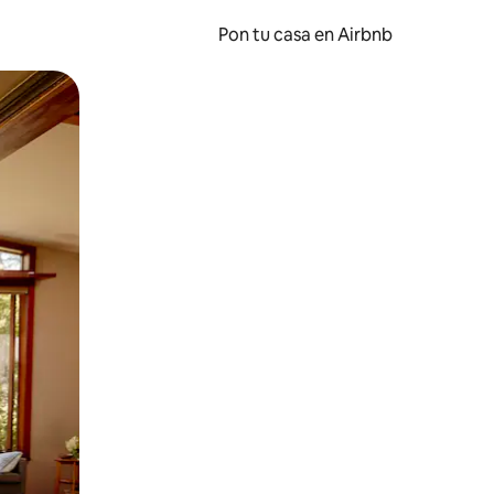
Pon tu casa en Airbnb
o o desliza el dedo.