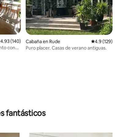
alificación promedio: 4.93 de 5, 140 reseñas
4.93 (140)
Cabaña en Rude
Calificación promedio:
4.9 (129)
nto con
Puro placer. Casas de verano antiguas.
s fantásticos