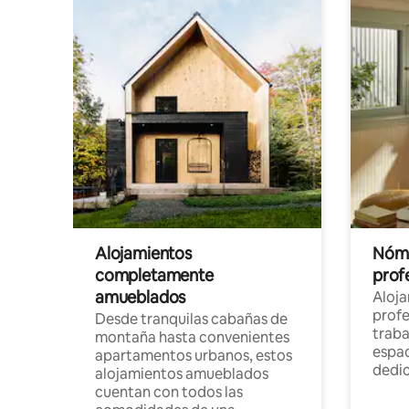
Alojamientos
Nóma
completamente
profe
amueblados
Aloj
profe
Desde tranquilas cabañas de
traba
montaña hasta convenientes
espac
apartamentos urbanos, estos
dedi
alojamientos amueblados
cuentan con todos las