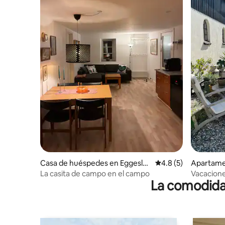
Casa de huéspedes en Eggeslev
Calificación promedi
4.8 (5)
Apartame
lille
minde
La casita de campo en el campo
Vacacione
La comodidad
horno de 