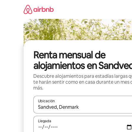
Omite
el
contenido
Renta mensual de
alojamientos en Sandve
Descubre alojamientos para estadías largas 
te harán sentir como en casa durante un mes 
más.
Ubicación
Cuando los resultados estén disponibles, navega co
Llegada