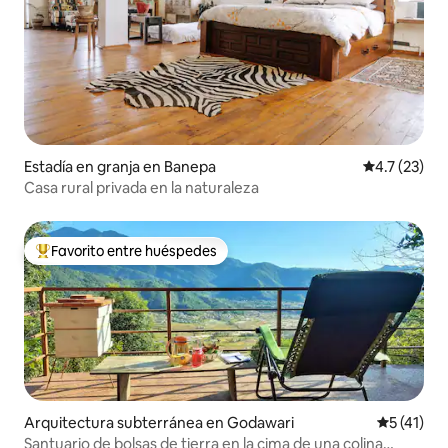
Estadía en granja en Banepa
Calificación
4.7 (23)
Casa rural privada en la naturaleza
Favorito entre huéspedes
Favorito entre huéspedes preferido
Arquitectura subterránea en Godawari
Calificaci
5 (41)
Santuario de bolsas de tierra en la cima de una colina