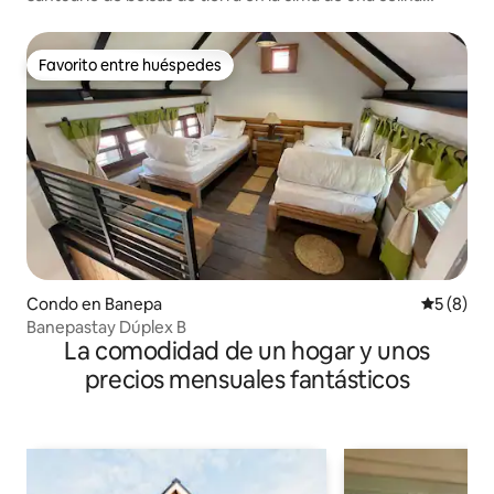
cerca de Katmandú
Favorito entre huéspedes
Favorito entre huéspedes
Condo en Banepa
Calificac
5 (8)
Banepastay Dúplex B
La comodidad de un hogar y unos
precios mensuales fantásticos