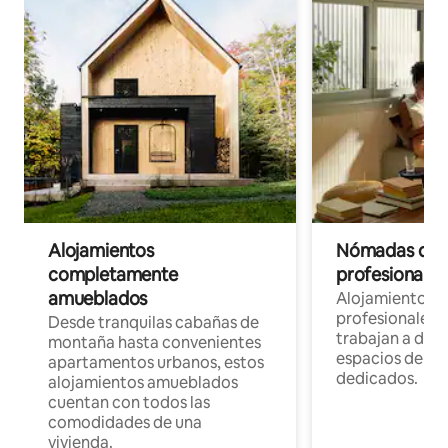
Alojamientos
Nómadas digit
completamente
profesionales 
amueblados
Alojamientos 
profesionales 
Desde tranquilas cabañas de
trabajan a dist
montaña hasta convenientes
espacios de tr
apartamentos urbanos, estos
dedicados.
alojamientos amueblados
cuentan con todos las
comodidades de una
vivienda.