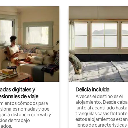
das digitales y
Delicia incluida
sionales de viaje
A veces el destino es el
alojamiento. Desde caba
amientos cómodos para
junto al acantilado hasta
sionales nómadas y que
tranquilas casas flotante
jan a distancia con wifi y
estos alojamientos están
ios de trabajo
llenos de características
cados.