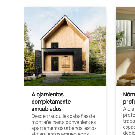
Alojamientos
Nóma
completamente
profe
amueblados
Aloj
profe
Desde tranquilas cabañas de
traba
montaña hasta convenientes
espac
apartamentos urbanos, estos
dedi
alojamientos amueblados