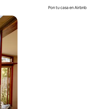
Pon tu casa en Airbnb
o o desliza el dedo.