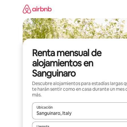
Omite
el
contenido
Renta mensual de
alojamientos en
Sanguinaro
Descubre alojamientos para estadías largas 
te harán sentir como en casa durante un mes 
más.
Ubicación
Cuando los resultados estén disponibles, navega co
Llegada