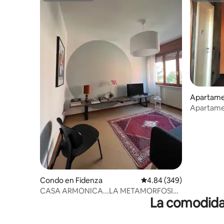
Apartame
Apartame
Condo en Fidenza
Calificación promedio: 4
4.84 (349)
CASA ARMONICA...LA METAMORFOSIS
La comodidad
DEL CÍRCULO