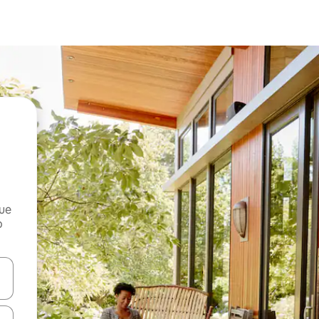
que
o
n las teclas de flecha hacia arriba y hacia abajo o explora con el tact