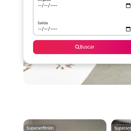
Salida
Buscar
Superanfitrión
Superanf
Superanfitrión
Superanf