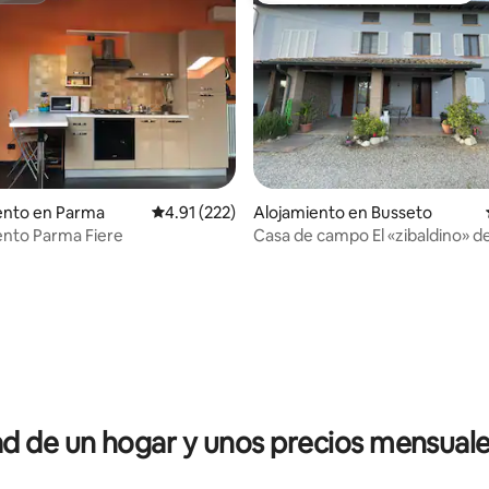
nto en Parma
Calificación promedio: 4.91 de 5, 222 reseñas
4.91 (222)
Alojamiento en Busseto
nto Parma Fiere
Casa de campo El «zibaldino» d
.84 de 5, 349 reseñas
 de un hogar y unos precios mensuale