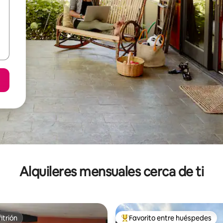
Alquileres mensuales cerca de ti
itrión
Favorito entre huéspedes
itrión
Favorito entre huéspedes prefe