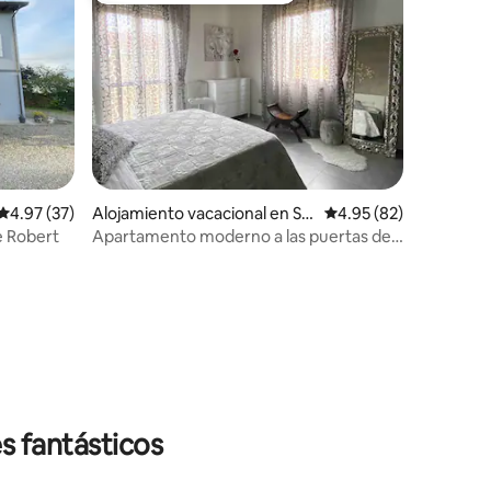
Calificación promedio: 4.97 de 5, 37 reseñas
4.97 (37)
Alojamiento vacacional en Sal
Calificación promedio:
4.95 (82)
somaggiore Terme
e Robert
Apartamento moderno a las puertas de
Salsomaggiore
s fantásticos