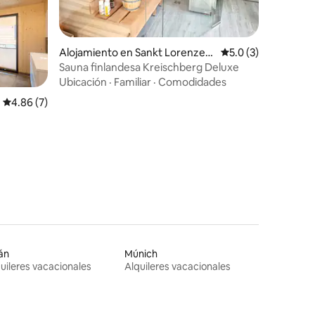
Alojamiento en Sankt Lorenzen
Calificación promed
5.0 (3)
ob Murau
Sauna finlandesa Kreischberg Deluxe
Ubicación
·
Familiar
·
Comodidades
Calificación promedio: 4.86 de 5, 7 reseñas
4.86 (7)
án
Múnich
uileres vacacionales
Alquileres vacacionales