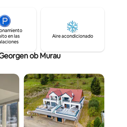
nto de
dormitorios con cómodas camas tamaño
en 2020 y
king garantizan noches de descanso,
mientras que dos baños facilitan las
rutinas matutinas. El departamento
ina de
también cuenta con un sauna privado, lo
r de
que aumenta la sensación de bienestar.
ionamiento
balo tú
ito en las
Aire acondicionado
alaciones
t Georgen ob Murau