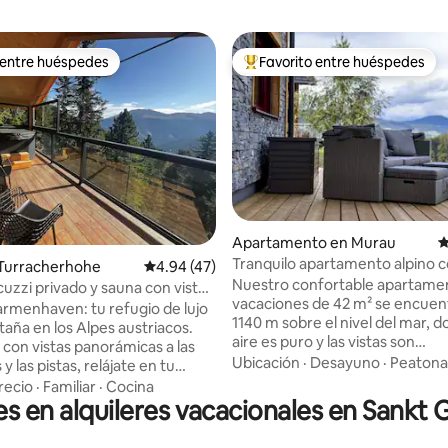
 entre huéspedes
Favorito entre huéspedes
 entre huéspedes
Favorito entre huéspedes prefe
4.98 de 5, 161 reseñas
Apartamento en Murau
C
Tranquilo apartamento alpino co
 Turracherhohe
Calificación promedio: 4.94 de 5, 47 reseñas
4.94 (47)
la montaña a 1140 m
Nuestro confortable apartame
cuzzi privado y sauna con vista
vacaciones de 42 m² se encuent
aña
rmenhaven: tu refugio de lujo
1140 m sobre el nivel del mar, d
taña en los Alpes austriacos.
aire es puro y las vistas son
 con vistas panorámicas a las
impresionantes. Con unas vista
Ubicación
·
Desayuno
·
Peatona
 las pistas, relájate en tu
fantásticas de las montañas
ada y en el jacuzzi al aire libre y
recio
·
Familiar
·
Cocina
circundantes y una ubicación tr
es en alquileres vacacionales en Sank
pistas en cuestión de minutos.
Konradgut 11 es el punto de par
et de 135 m2 tiene capacidad
para largas caminatas por los 
éspedes en 4 recámaras y 3