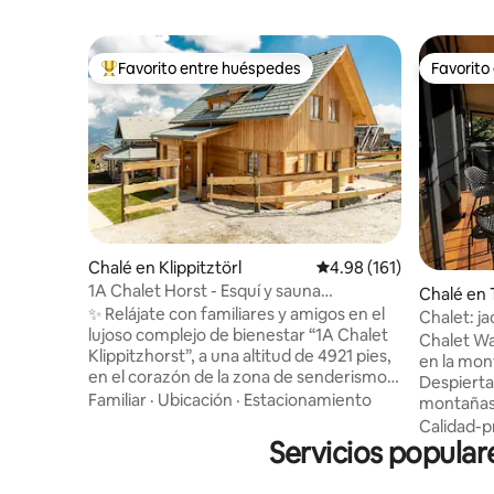
Favorito entre huéspedes
Favorito
Favorito entre huéspedes preferido
Favorito
Chalé en Klippitztörl
Calificación promedio: 
4.98 (161)
1A Chalet Horst - Esquí y sauna
Chalé en
panorámica
✨ Relájate con familiares y amigos en el
Chalet: ja
lujoso complejo de bienestar “1A Chalet
a la mont
Chalet Wa
Klippitzhorst”, a una altitud de 4921 pies,
en la mon
en el corazón de la zona de senderismo y
Despierta
esquí de Klippitztörl. 🧖‍♂️ Lo más
Familiar
·
Ubicación
·
Estacionamiento
montañas y
destacado es la sauna panorámica
sauna priv
Calidad-p
acristalada con vistas impresionantes. ☀️
Servicios popular
sal a las 
En verano, numerosos senderos para
Este chal
caminatas justo afuera de la puerta te
para 8 hu