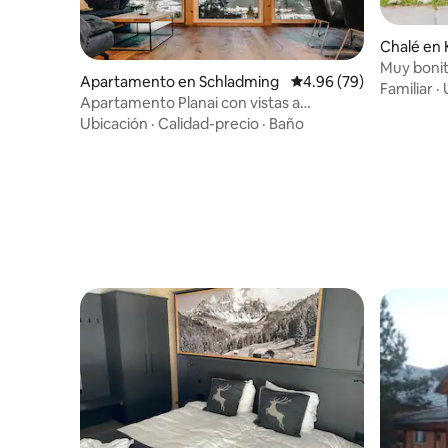
Chalé en 
Muy bonito
Apartamento en Schladming
Calificación promedio:
4.96 (79)
estación 
Familiar
·
Apartamento Planai con vistas a
Dachstein
Ubicación
·
Calidad-precio
·
Baño