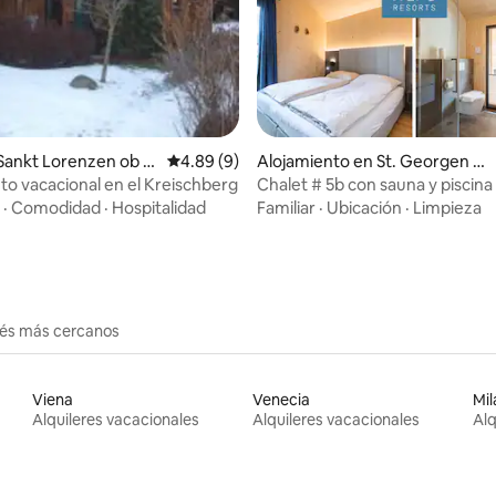
o: 5.0 de 5, 5 reseñas
Sankt Lorenzen ob M
Calificación promedio: 4.89 de 5, 9 reseñas
4.89 (9)
Alojamiento en St. Georgen a
m Kreischberg
to vacacional en el Kreischberg
Chalet # 5b con sauna y piscina
·
Comodidad
·
Hospitalidad
Familiar
·
Ubicación
·
Limpieza
erés más cercanos
Viena
Venecia
Mil
Alquileres vacacionales
Alquileres vacacionales
Alq