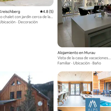
Kreischberg
Calificación promedio: 4.8 de 5, 5 reseñas
4.8 (5)
 chalet con jardín cerca de la
 4.96 de 5, 79 reseñas
de esquí.
Ubicación
·
Decoración
Alojamiento en Murau
Vista de la casa de vacaciones
Kreischberg
Familiar
·
Ubicación
·
Baño