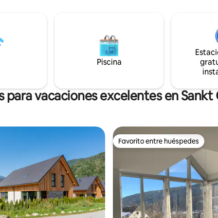
los alrededores. Este apartame
vacaciones, recién construido 
, los remontes y el centro del
totalmente amueblado, ofrece
ero rodeado por el bosque de
descanso, tranquilidad y un
 grande de Austria, este es un
equipamiento moderno. La cab
 refugio para las cuatro
infrarrojos proporciona el facto
Estac
s para practicar esquí,
bienestar necesario. ¡Comprué
o, ciclismo de montaña o
Piscina
gratu
mismo!
te relajarse.
inst
s para vacaciones excelentes en Sank
Favorito entre huéspedes
Favorito entre huéspedes