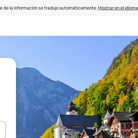
e de la información se tradujo automáticamente. 
Mostrar en el idioma
n las teclas de flecha hacia arriba y hacia abajo o explora con el tact