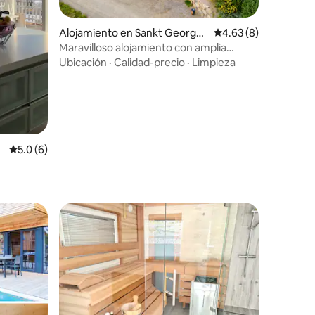
Alojamiento en Sankt George
Calificación promedio
4.63 (8)
n am Kreischberg
Maravilloso alojamiento con amplia
terraza
Ubicación
·
Calidad-precio
·
Limpieza
Calificación promedio: 5.0 de 5, 6 reseñas
5.0 (6)