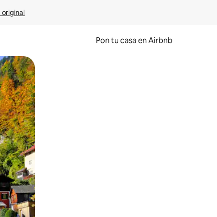
 original
Pon tu casa en Airbnb
o o desliza el dedo.