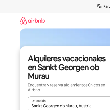
Omite
Part
el
contenido
Alquileres vacacionales
en Sankt Georgen ob
Murau
Encuentra y reserva alojamientos únicos en
Airbnb
Ubicación
Cuando los resultados estén disponibles, navega co