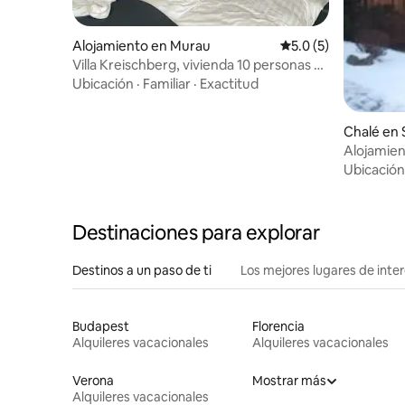
Alojamiento en Murau
Calificación promedi
5.0 (5)
Villa Kreischberg, vivienda 10 personas 4
dormitorios 4 baños
Ubicación
·
Familiar
·
Exactitud
Chalé en 
urau
Alojamien
Ubicación
Destinaciones para explorar
Destinos a un paso de ti
Los mejores lugares de int
Budapest
Florencia
Alquileres vacacionales
Alquileres vacacionales
Verona
Mostrar más
Alquileres vacacionales