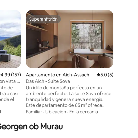
Loft en 
Superanfitrión
Favor
rido
Superanfitrión
Favorit
Estudio L
casco an
Loft ele
amueblad
antiguo. 
la modern
radiante 
Ubicació
interior.
una estuf
una chim
alificación promedio: 4.99 de 5, 157 reseñas
4.99 (157)
Apartamento en Aich-Assach
Calificación promed
5.0 (5)
ofrece m
n vista a
Das Aich - Suite Sova
relajarse
nto de
Un idilio de montaña perfecto en un
y al oest
ra a casi
ambiente perfecto. La suite Sova ofrece
cualquier
onde el
tranquilidad y genera nueva energía.
columpio
Este departamento de 65 m² ofrece
garantiza
s
espacio para hasta 4 personas y
l
Familiar
·
Ubicación
·
En la cercanía
convence por su interior moderno y de
anquila,
buen gusto, con líneas limpias y pura
t Georgen ob Murau
tida ideal
elegancia. La suite impresiona por su
bosques de
excelente equipamiento: dos