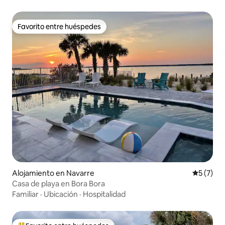
Favorito entre huéspedes
Favorito entre huéspedes
Alojamiento en Navarre
Calificac
5 (7)
Casa de playa en Bora Bora
Familiar
·
Ubicación
·
Hospitalidad