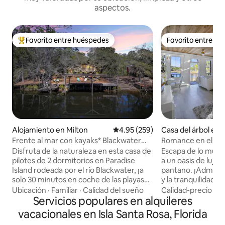
aspectos.
Favorito entre huéspedes
Favorito entre h
Favorito entre huéspedes preferido
Favorito entre h
Alojamiento en Milton
Calificación promedio: 4.95 de 5
4.95 (259)
Casa del árbol en 
Beach
Frente al mar con kayaks* Blackwater
Romance en el ba
River Shanty
Disfruta de la naturaleza en esta casa de
Escapa de lo munda
pilotes de 2 dormitorios en Paradise
a un oasis de lujo 
Island rodeada por el río Blackwater, ¡a
pantano. ¡Admira la serenidad, la belleza
solo 30 minutos en coche de las playas
y la tranquilidad s
del golfo! Pasea en kayak por la isla,
ventana! Disfruta 
Ubicación
·
Familiar
·
Calidad del sueño
Calidad-precio
·
Ub
disfruta de las tortugas y observa las
Servicios populares en alquileres
gama con mucha lu
aves, o navega o conduce hasta el
experiencia paradi
vacacionales en Isla Santa Rosa, Florida
centro de Milton para atracar y cenar en
de todo con numer