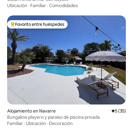
Ubicación
·
Familiar
·
Comodidades
Favorito entre huéspedes
Favorito entre huéspedes preferido
Alojamiento en Navarre
Calificaci
5 (35)
Bungalow playero y paraíso de piscina privada
Familiar
·
Ubicación
·
Decoración