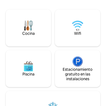
Blackwater Bistro o Boomerang Pizza.
libre: ¡Jenga, lanz
Hay una rampa para botes, una casa
mucho más! Pasen el día juntos en una
para botes, 4 kayaks y chalecos
canoa explorando l
salvavidas para uso de los huéspedes.
naturaleza. Crea 
Visita fácilmente Navarre Beach, el
alrededor de un p
vibrante centro de Pensacola, Pensacola
personalizado, sil
Beach o Ponce de Leon Springs.
antorchas tiki. #
Cocina
Wifi
Estacionamiento
Piscina
gratuito en las
instalaciones