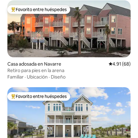
Favorito entre huéspedes
Favorito entre huéspedes preferido
Casa adosada en Navarre
Calificación 
4.91 (68)
Retiro para pies en la arena
Familiar
·
Ubicación
·
Diseño
Favorito entre huéspedes
Favorito entre huéspedes preferido