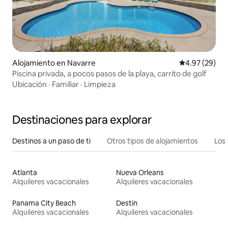
Alojamiento en Navarre
Calificación p
4.97 (29)
Piscina privada, a pocos pasos de la playa, carrito de golf
Ubicación
·
Familiar
·
Limpieza
Destinaciones para explorar
Destinos a un paso de ti
Otros tipos de alojamientos
Los 
Atlanta
Nueva Orleans
Alquileres vacacionales
Alquileres vacacionales
Panama City Beach
Destin
Alquileres vacacionales
Alquileres vacacionales