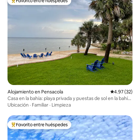
Favorito entre huéspedes
Favorito entre huéspedes preferido
Alojamiento en Pensacola
Calificación 
4.97 (32)
Casa en la bahía: playa privada y puestas de sol en la bahía
de Pensacola
Ubicación
·
Familiar
·
Limpieza
Favorito entre huéspedes
Favorito entre huéspedes preferido