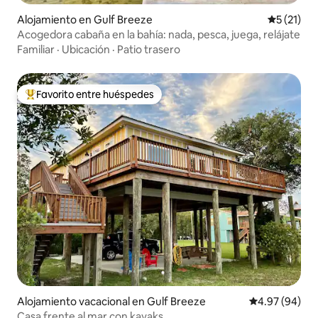
Alojamiento en Gulf Breeze
Calificaci
5 (21)
Acogedora cabaña en la bahía: nada, pesca, juega, relájate
Familiar
·
Ubicación
·
Patio trasero
Favorito entre huéspedes
Favorito entre huéspedes preferido
Alojamiento vacacional en Gulf Breeze
Calificación p
4.97 (94)
Casa frente al mar con kayaks