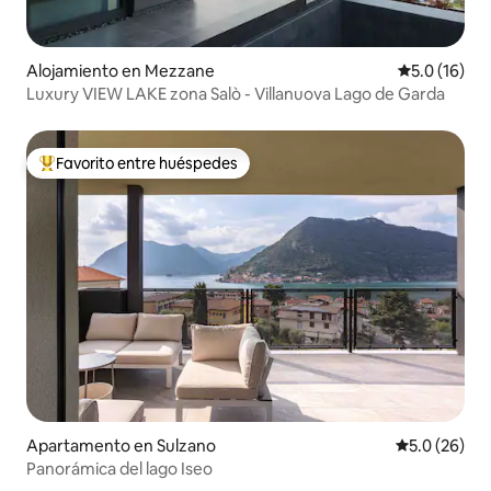
Alojamiento en Mezzane
Calificación
5.0 (16)
Luxury VIEW LAKE zona Salò - Villanuova Lago de Garda
Favorito entre huéspedes
Favorito entre huéspedes preferido
Apartamento en Sulzano
Calificación
5.0 (26)
Panorámica del lago Iseo