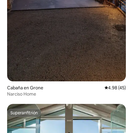
Cabaña en Grone
Calificación 
4.98 (45)
Narciso Home
Superanfitrión
Superanfitrión