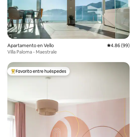
Apartamento en Vello
Calificación p
4.86 (99)
Villa Paloma - Maestrale
Favorito entre huéspedes
Favorito entre huéspedes preferido