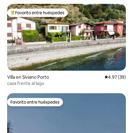
Favorito entre huéspedes
Favorito entre huéspedes preferido
Villa en Siviano Porto
Calificación p
4.97 (39)
casa frente al lago
Favorito entre huéspedes
Favorito entre huéspedes