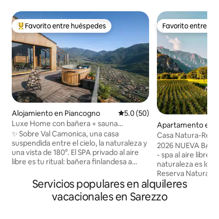
Favorito entre huéspedes
Favorito entre h
Favorito entre huéspedes preferido
Favorito entre h
Alojamiento en Piancogno
Calificación promedio: 5.0 de 
5.0 (50)
Luxe Home con bañera + sauna
Apartamento en 
suspendida en la montaña
✨ Sobre Val Camonica, una casa
e sul Garda
Casa Natura-Reserv
suspendida entre el cielo, la naturaleza y
Bondo
2026 NUEVA BAÑ
una vista de 180°. El SPA privado al aire
- spa al aire libre 
libre es tu ritual: bañera finlandesa a
naturaleza es lo q
40 °C, sauna de leña y ducha caliente
Reserva Natural de
bajo las estrellas. 🛏️ Suite king + loft
Servicios populares en alquileres
entre los vastos p
doble, 🛋️ Sala de estar acristalada con
bosques con vistas
vacacionales en Sarezzo
vista al valle, 🍳 Cocina prémium, 📶 Wifi
Lejos de las multit
rápido 🚗 Estacionamiento privado +
600 m, cerca de las
carga para vehículos eléctricos 🌿