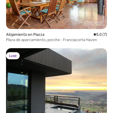
Alojamiento en Piazza
Calificació
5.0 (7)
Plaza de aparcamiento, porche - Franciacorta Haven
Luxe
Luxe