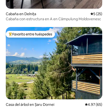
Cabaña en Delnița
Calificaci
5 (25)
Cabaña con estructura en A en Câmpulung Moldovenesc
Favorito entre huéspedes
Favorito entre huéspedes preferido
Casa del árbol en Șaru Dornei
Calificación p
4.97 (65)