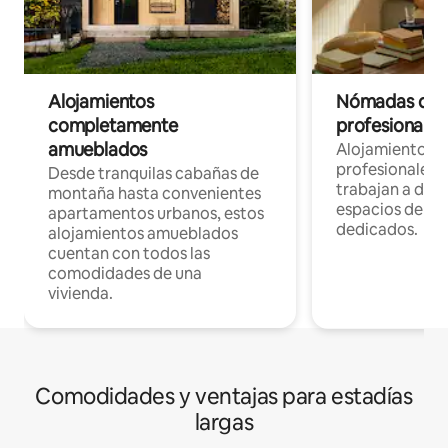
Alojamientos
Nómadas digit
completamente
profesionales 
amueblados
Alojamientos 
profesionales 
Desde tranquilas cabañas de
trabajan a dist
montaña hasta convenientes
espacios de tr
apartamentos urbanos, estos
dedicados.
alojamientos amueblados
cuentan con todos las
comodidades de una
vivienda.
Comodidades y ventajas para estadías
largas