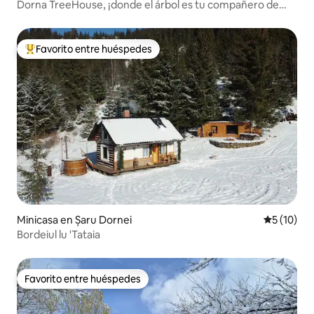
Dorna TreeHouse, ¡donde el árbol es tu compañero de
piso!
Favorito entre huéspedes
Favorito entre huéspedes preferido
Minicasa en Șaru Dornei
Calificaci
5 (10)
Bordeiul lu 'Tataia
Favorito entre huéspedes
Favorito entre huéspedes