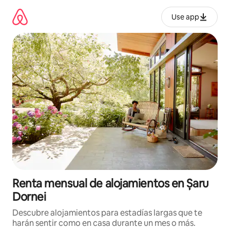
Omite
el
Use app
contenido
Renta mensual de alojamientos en Șaru
Dornei
Descubre alojamientos para estadías largas que te
harán sentir como en casa durante un mes o más.