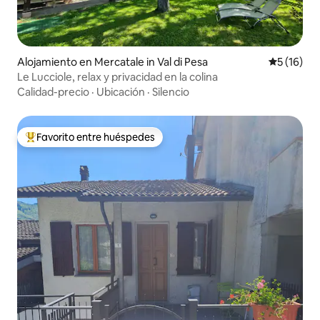
Alojamiento en Mercatale in Val di Pesa
Calificaci
5 (16)
Le Lucciole, relax y privacidad en la colina
Calidad-precio
·
Ubicación
·
Silencio
Favorito entre huéspedes
Favorito entre huéspedes preferido