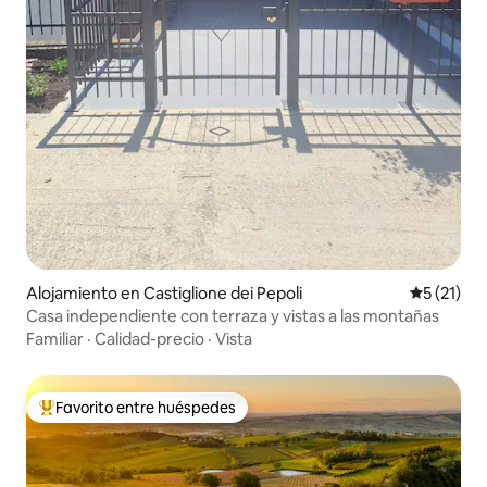
Alojamiento en Castiglione dei Pepoli
Calificaci
5 (21)
Casa independiente con terraza y vistas a las montañas
Familiar
·
Calidad-precio
·
Vista
Favorito entre huéspedes
Favorito entre huéspedes preferido