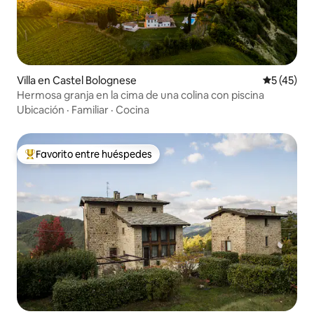
Villa en Castel Bolognese
Calificaci
5 (45)
Hermosa granja en la cima de una colina con piscina
Ubicación
·
Familiar
·
Cocina
Favorito entre huéspedes
Favorito entre huéspedes preferido