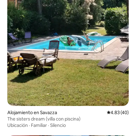
Alojamiento en Savazza
Calificación 
4.83 (40)
The sisters dream (villa con piscina)
Ubicación
·
Familiar
·
Silencio