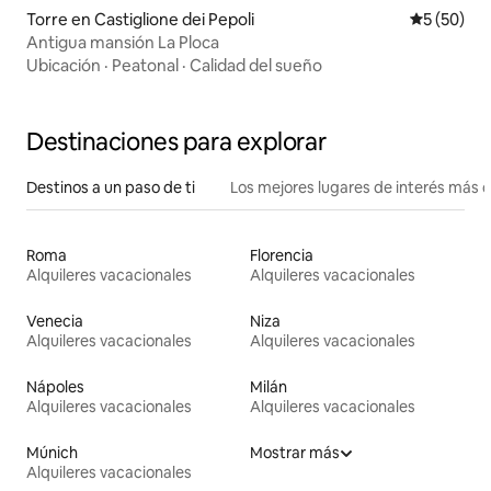
Torre en Castiglione dei Pepoli
Calificaci
5 (50)
Antigua mansión La Ploca
Ubicación
·
Peatonal
·
Calidad del sueño
Destinaciones para explorar
Destinos a un paso de ti
Los mejores lugares de interés más 
Roma
Florencia
Alquileres vacacionales
Alquileres vacacionales
Venecia
Niza
Alquileres vacacionales
Alquileres vacacionales
Nápoles
Milán
Alquileres vacacionales
Alquileres vacacionales
Múnich
Mostrar más
Alquileres vacacionales