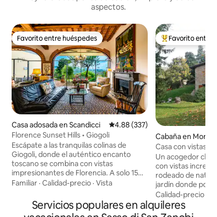
aspectos.
Favorito entre huéspedes
Favorito entre
Favorito entre huéspedes
Favorito entre hu
Casa adosada en Scandicci
Calificación promedio: 4.88 de 5
4.88 (337)
Florence Sunset Hills • Giogoli
Cabaña en Monzu
Escápate a las tranquilas colinas de
Casa con vistas in
Giogoli, donde el auténtico encanto
naturaleza_ 5
Un acogedor chale
toscano se combina con vistas
con vistas increíbl
impresionantes de Florencia. A solo 15
rodeado de natura
minutos del centro de la ciudad y de la
Familiar
·
Calidad-precio
·
Vista
jardín donde podrás
campiña de Chianti, esta elegante casa
de las espectacula
Calidad-precio
·
Fa
es el punto de partida perfecto para
Servicios populares en alquileres
Estaremos encanta
explorar la Toscana mientras disfrutas
planta baja, que e