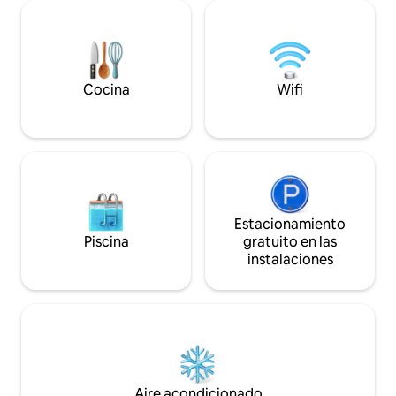
principalmente a p
dan la mano.
orgánicos (lana de
pigmentos natural
comodidades.
Cocina
Wifi
Estacionamiento
Piscina
gratuito en las
instalaciones
Aire acondicionado