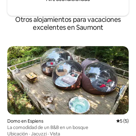
Otros alojamientos para vacaciones
excelentes en Saumont
Domo en Espiens
Calificac
5 (5)
La comodidad de un B&B en un bosque
Ubicación
·
Jacuzzi
·
Vista