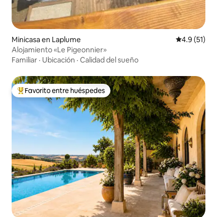
Minicasa en Laplume
Calificación
4.9 (51)
Alojamiento «Le Pigeonnier»
Familiar
·
Ubicación
·
Calidad del sueño
Favorito entre huéspedes
Favorito entre huéspedes preferido