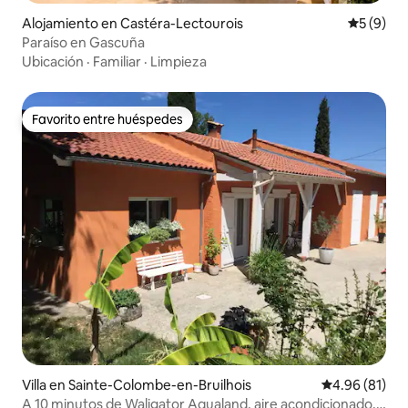
Alojamiento en Castéra-Lectourois
Calificac
5 (9)
Paraíso en Gascuña
Ubicación
·
Familiar
·
Limpieza
Favorito entre huéspedes
Favorito entre huéspedes
Villa en Sainte-Colombe-en-Bruilhois
Calificación 
4.96 (81)
A 10 minutos de Waligator Aqualand, aire acondicionado,