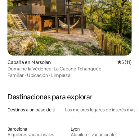
Cabaña en Marsolan
Calificaci
5 (11)
Domaine la Védence: La Cabane Tchanquée
Familiar
·
Ubicación
·
Limpieza
Destinaciones para explorar
Destinos a un paso de ti
Los mejores lugares de interés más 
Barcelona
Lyon
Alquileres vacacionales
Alquileres vacacionales