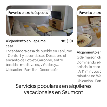
Favorito entre huéspedes
Favorito entre h
Favorito entre huéspedes
Favorito entre h
Alojamiento en Laplume
Calificación promedio: 5 de 
5 (10)
casa
Encantadora casa de pueblo en Laplume
Alojamiento en M
- Confort y autenticidad Descubre el
Gde maison clim. 
encanto de Lot-et-Garonne, entre
Agen-Walygator
Dominando el campo
bastidas medievales, viñedos y
aislada, la casa es
gastronomía del suroeste. Disfrute de
Ubicación
·
Familiar
·
Decoración
. A 11 minutos de la
una estancia que combina autenticidad,
minutos de Walygat
comodidad y el arte de vivir a la francesa.
15 minutos de Agen y N
Ubicación
·
Familia
Con una ubicación ideal entre Agen y
Servicios populares en alquileres
vivienda de 170 m
Gers, nuestra casa es el punto de partida
espacios de vida 
vacacionales en Saumont
perfecto para explorar mercados,
con piscina, barba
pueblos y paisajes ondulados. Alójese en
construcción y la 
un entorno típico del suroeste, donde la
en la arquitectura d
naturaleza, el terruño y el patrimonio se