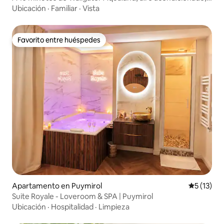
limpieza y ropa de cama incluidas
Ubicación
·
Familiar
·
Vista
Favorito entre huéspedes
Favorito entre huéspedes
Apartamento en Puymirol
Calificaci
5 (13)
Suite Royale - Loveroom & SPA | Puymirol
Ubicación
·
Hospitalidad
·
Limpieza