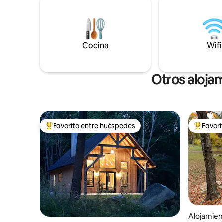
ubicada para todas las actividades que
amplias c
Deep Creek Lake tiene para ofrecer. La
fogatas y
propiedad se encuentra al final de una
vivir una
carretera privada y está rodeada por 65
de principi
acres boscosos. Entorno tranquilo con
Cocina
reconecta
Wifi
arroyo, chimenea, mesa de picnic y zona
los árbole
para jugar a la herradura.
Otros aloja
Favorito entre huéspedes
Favor
Favorito entre huéspedes preferido
Favorito
Alojamien