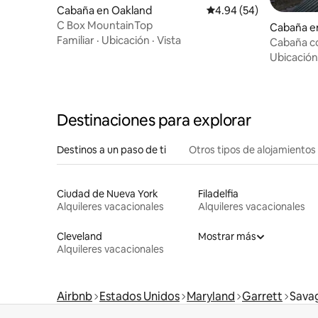
Cabaña en Oakland
Calificación promedio:
4.94 (54)
C Box MountainTop
Cabaña e
Familiar
·
Ubicación
·
Vista
Cabaña co
de hidro
Ubicación
Destinaciones para explorar
Destinos a un paso de ti
Otros tipos de alojamientos
Ciudad de Nueva York
Filadelfia
Alquileres vacacionales
Alquileres vacacionales
Cleveland
Mostrar más
Alquileres vacacionales
Airbnb
Estados Unidos
Maryland
Garrett
Savag