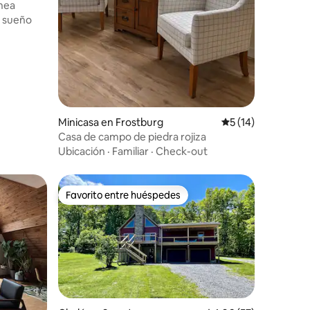
nea
l sueño
Minicasa en Frostburg
Calificación prome
5 (14)
Casa de campo de piedra rojiza
Ubicación
·
Familiar
·
Check-out
Favorito entre huéspedes
rido
Favorito entre huéspedes