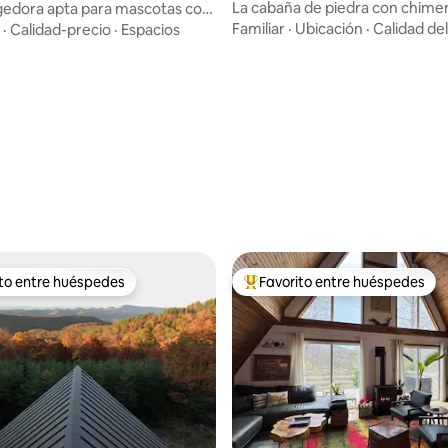
La cabaña de piedra con chime
edora apta para mascotas con
 4.98 de 5, 94 reseñas
 hidromasaje y fogata en DCL
Familiar
·
Ubicación
·
Calidad de
·
Calidad-precio
·
Espacios
ito entre huéspedes
Favorito entre huéspedes
 entre huéspedes preferido
Favorito entre huéspedes prefe