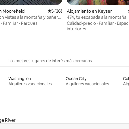
 4.94 de 5, 54 reseñas
n Moorefield
Calificación promedio: 5 de 5, 36 reseñas
5 (36)
Alojamiento en Keyser
n vistas a la montaña y bañera
474, tu escapada a la montaña.
masaje
·
Familiar
·
Parques
Calidad-precio
·
Familiar
·
Espac
interiores
Los mejores lugares de interés más cercanos
Washington
Ocean City
Co
Alquileres vacacionales
Alquileres vacacionales
Alq
e River