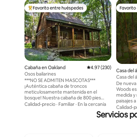
Favorito entre huéspedes
Favorito
Favorito entre huéspedes preferido
Favorito
Cabaña en Oakland
Calificación promedio: 
4.97 (230)
Casa del 
Osos bailarines
Casa del 
***NO SE ADMITEN MASCOTAS***
De nueva 
¡Auténtica cabaña de troncos
Woods es 
meticulosamente mantenida en el
medida y 
bosque! Nuestra cabaña de 800 pies
paisajes 
cuadrados tiene dos dormitorios, un
Calidad-precio
·
Familiar
·
En la cercanía
Lake y Wi
Calidad-p
baño y un gran tercer dormitorio/área de
Servicios p
ningún det
loft (cama tamaño queen, dos catres,
que inclu
zona de juegos para niños, TV y espacio
cocina to
de oficina en casa). Nuestra ubicación
estar con 
está aislada pero convenientemente
increíble s