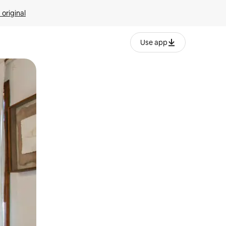
 original
Use app
o o desliza el dedo.