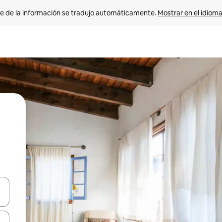
e de la información se tradujo automáticamente. 
Mostrar en el idioma
n las teclas de flecha hacia arriba y hacia abajo o explora con el tact