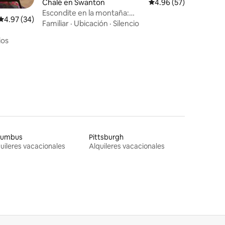
Chalé en Swanton
Calificación promedio:
4.96 (57)
Escondite en la montaña:
Calificación promedio: 4.97 de 5, 34 reseñas
4.97 (34)
jacuzzi/estanque/fogata
Familiar
·
Ubicación
·
Silencio
ios
lumbus
Pittsburgh
uileres vacacionales
Alquileres vacacionales