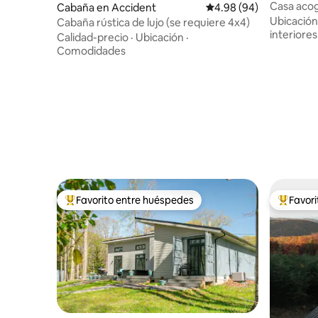
Casa acog
Cabaña en Accident
Calificación promedio:
4.98 (94)
bañera de
Ubicación
Cabaña rústica de lujo (se requiere 4x4)
interiores
Calidad-precio
·
Ubicación
·
Comodidades
Favorito entre huéspedes
Favor
Favorito entre huéspedes preferido
Favorito