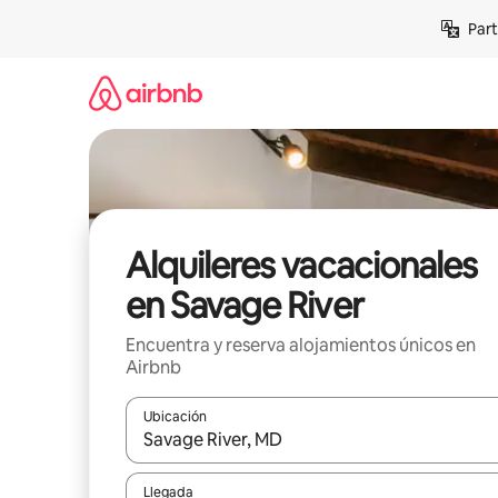
Omite
Part
el
contenido
Alquileres vacacionales
en Savage River
Encuentra y reserva alojamientos únicos en
Airbnb
Ubicación
Cuando los resultados estén disponibles, navega co
Llegada