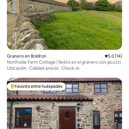
Granero en Boldron
Calificación
5.0 (14)
Northside Farm Cottage | Retiro en el granero con jacuzzi
Ubicación
·
Calidad-precio
·
Check-in
Favorito entre huéspedes
Favorito entre huéspedes preferido