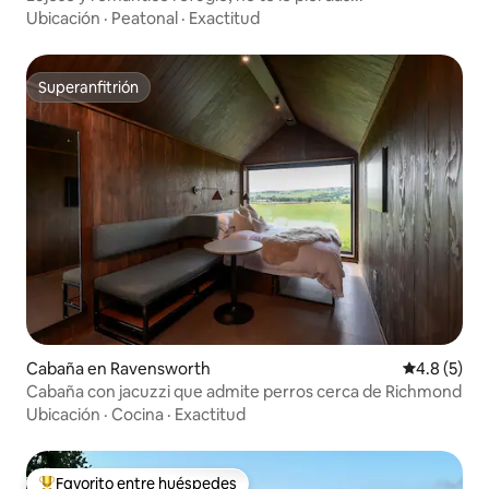
Ubicación
·
Peatonal
·
Exactitud
Superanfitrión
Superanfitrión
Cabaña en Ravensworth
Calificació
4.8 (5)
Cabaña con jacuzzi que admite perros cerca de Richmond
Ubicación
·
Cocina
·
Exactitud
Favorito entre huéspedes