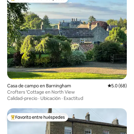
Favorito entre huéspedes preferido
Casa de campo en Barningham
Calificación
5.0 (68)
Crofters 'Cottage en North View
Calidad-precio
·
Ubicación
·
Exactitud
Favorito entre huéspedes
Favorito entre huéspedes preferido