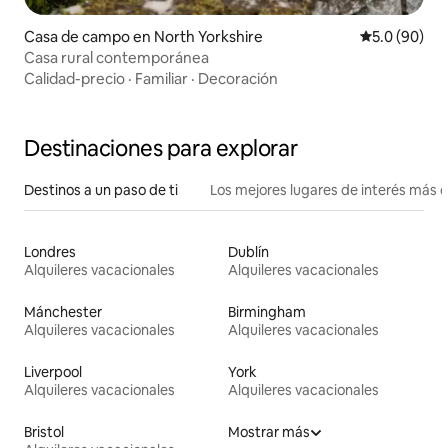
Casa de campo en North Yorkshire
Calificación
5.0 (90)
Casa rural contemporánea
Calidad-precio
·
Familiar
·
Decoración
Destinaciones para explorar
Destinos a un paso de ti
Los mejores lugares de interés más 
Londres
Dublín
Alquileres vacacionales
Alquileres vacacionales
Mánchester
Birmingham
Alquileres vacacionales
Alquileres vacacionales
Liverpool
York
Alquileres vacacionales
Alquileres vacacionales
Bristol
Mostrar más