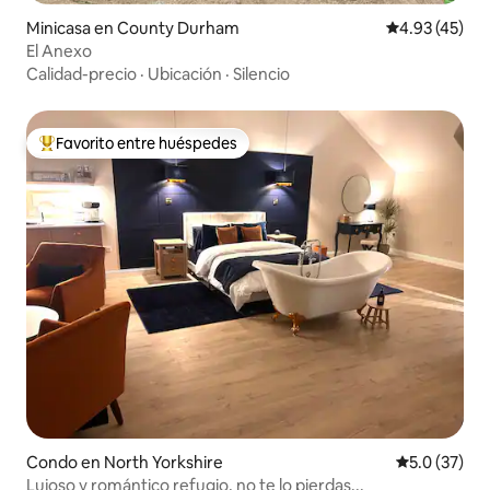
Minicasa en County Durham
Calificación 
4.93 (45)
El Anexo
Calidad-precio
·
Ubicación
·
Silencio
Favorito entre huéspedes
Favorito entre huéspedes preferido
Condo en North Yorkshire
Calificación
5.0 (37)
Lujoso y romántico refugio, no te lo pierdas...