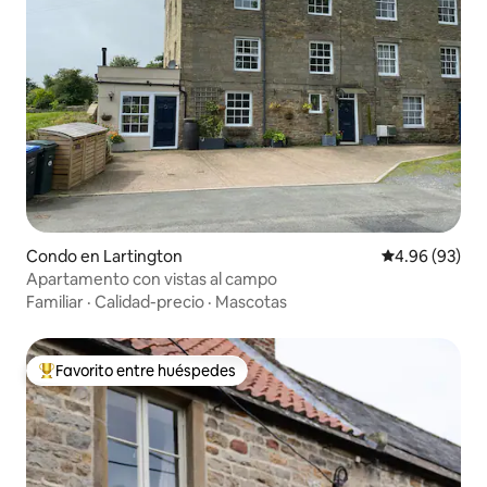
Condo en Lartington
Calificación p
4.96 (93)
Apartamento con vistas al campo
Familiar
·
Calidad-precio
·
Mascotas
Favorito entre huéspedes
Favorito entre huéspedes preferido