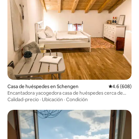
Casa de huéspedes en Schengen
Calificación p
4.6 (608)
Encantadora yacogedora casa de huéspedes cerca de
Lux-city
Calidad-precio
·
Ubicación
·
Condición