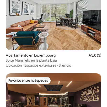
Apartamento en Luxembourg
Calificació
5.0 (3)
Suite Mansfeld en la planta baja
Ubicación
·
Espacios exteriores
·
Silencio
Favorito entre huéspedes
Favorito entre huéspedes