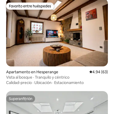
Favorito entre huéspedes
Favorito entre huéspedes
Apartamento en Hesperange
Calificación p
4.94 (63)
Vista al bosque · Tranquilo y céntrico
Calidad-precio
·
Ubicación
·
Estacionamiento
Superanfitrión
Superanfitrión