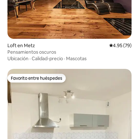
Loft en Metz
Calificación p
4.95 (79)
Pensamientos oscuros
Ubicación
·
Calidad-precio
·
Mascotas
Favorito entre huéspedes
Favorito entre huéspedes