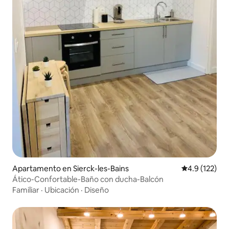
Apartamento en Sierck-les-Bains
Calificación 
4.9 (122)
Ático-Confortable-Baño con ducha-Balcón
Familiar
·
Ubicación
·
Diseño