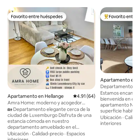
Favorito entre huéspedes
Favorito entre
Favorito entre huéspedes
Favorito entre hu
Apartamento en S
Departamento NUE
camas, 6 persona
Estamos encantado
Apartamento en Hellange
Calificación promedio: 4.91 de 
4.91 (64)
bienvenida en es
Amra Home: moderno y acogedor
apartamento NUE
apartamento de 1 dormitorio
🏡 Departamento elegante cerca de la
superficie habitab
ciudad de Luxemburgo Disfruta de una
m2 de terrazas en l
Ubicación
·
Calida
estancia cómoda en nuestro
y 2 estacionamientos 
interiores
departamento amueblado en el
dormitorios, 3 cam
segundo piso. ✨ 🛏️ 1 recámara con cama
Ubicación
·
Calidad-precio
·
Espacios
hasta 6 personas. La habitación verde
matrimonial Baño 🚿 moderno con
interiores