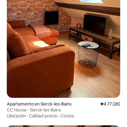
Apartamento en Sierck-les-Bains
Calificación 
4.77 (26)
CC House - Sierck-les-Bains
Ubicación
·
Calidad-precio
·
Cocina