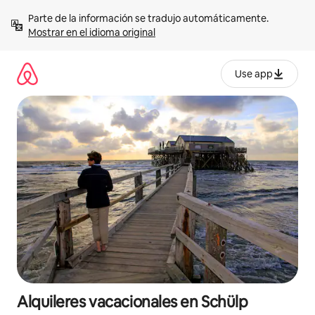
Omite
Parte de la información se tradujo automáticamente. 
el
Mostrar en el idioma original
contenido
Use app
Alquileres vacacionales en Schülp