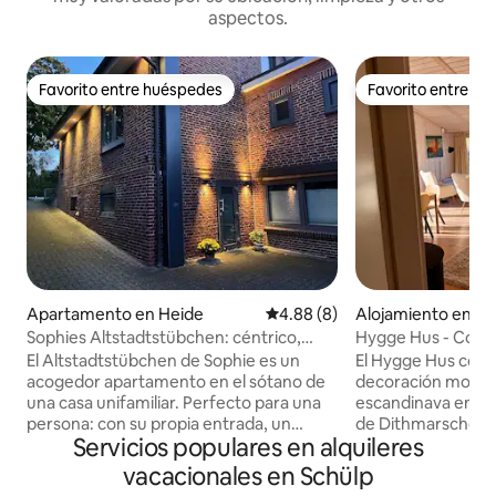
aspectos.
Favorito entre huéspedes
Favorito entre h
Favorito entre huéspedes
Favorito entre h
Apartamento en Heide
Calificación promedio: 4.88 de
4.88 (8)
Alojamiento en W
rkoog
Sophies Altstadtstübchen: céntrico,
Hygge Hus - Como
verde y tranquilo
El Altstadtstübchen de Sophie es un
El Hygge Hus comb
acogedor apartamento en el sótano de
decoración moder
una casa unifamiliar. Perfecto para una
escandinava en un
persona: con su propia entrada, un
de Dithmarschen. 
Servicios populares en alquileres
dormitorio, dos habitaciones
dique, puedes disf
comunicadas para instalarse y sentirse
del Mar del Norte j
vacacionales en Schülp
como en casa, así como un pequeño
puerta principal. 