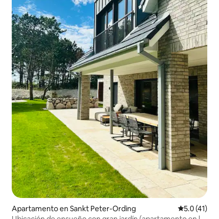
Apartamento en Sankt Peter-Ording
Calificación
5.0 (41)
Ubicación de ensueño con gran jardín (apartamento en la