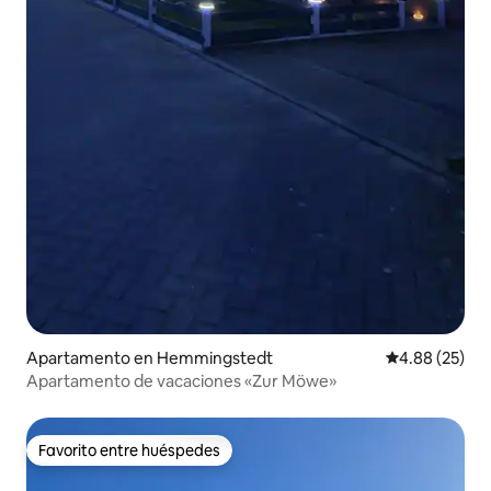
Apartamento en Hemmingstedt
Calificación p
4.88 (25)
Apartamento de vacaciones «Zur Möwe»
Favorito entre huéspedes
Favorito entre huéspedes