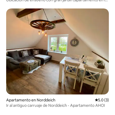
planta baja)
Apartamento en Norddeich
Calificació
5.0 (3)
Ir al antiguo carruaje de Norddeich - Apartamento AHOI