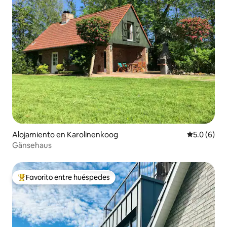
Alojamiento en Karolinenkoog
Calificació
5.0 (6)
Gänsehaus
Favorito entre huéspedes
Favorito entre huéspedes preferido