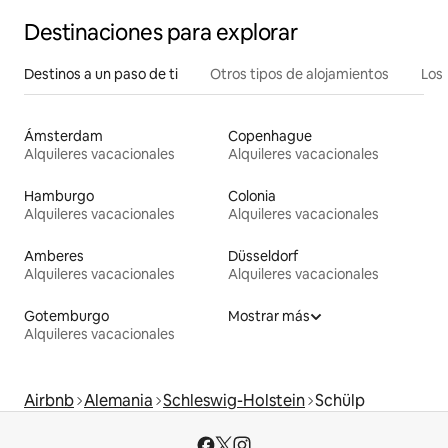
Destinaciones para explorar
Destinos a un paso de ti
Otros tipos de alojamientos
Los 
Ámsterdam
Copenhague
Alquileres vacacionales
Alquileres vacacionales
Hamburgo
Colonia
Alquileres vacacionales
Alquileres vacacionales
Amberes
Düsseldorf
Alquileres vacacionales
Alquileres vacacionales
Gotemburgo
Mostrar más
Alquileres vacacionales
Airbnb
Alemania
Schleswig-Holstein
Schülp