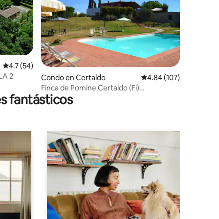
Calificación promedio: 4.7 de 5, 54 reseñas
4.7 (54)
LA 2
Condo en Certaldo
Calificación promedio: 
4.84 (107)
Finca de Pomine Certaldo (Fi)
s fantásticos
Apartamento Edera