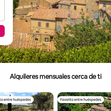
Alquileres mensuales cerca de ti
ito entre huéspedes
Favorito entre huéspedes
 entre huéspedes preferido
Favorito entre huéspedes