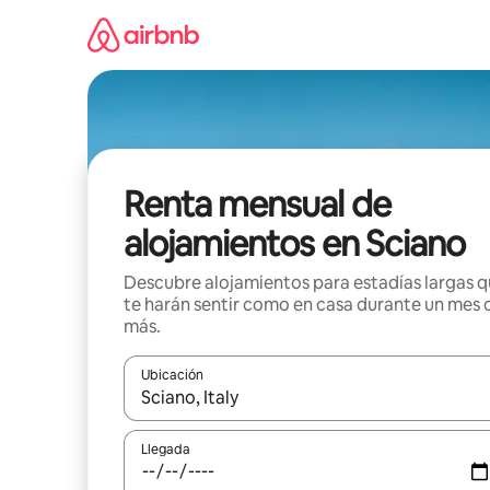
Omite
el
contenido
Renta mensual de
alojamientos en Sciano
Descubre alojamientos para estadías largas 
te harán sentir como en casa durante un mes 
más.
Ubicación
Cuando los resultados estén disponibles, navega co
Llegada