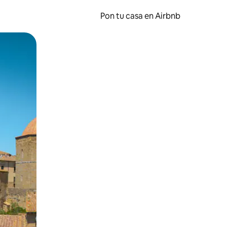
Pon tu casa en Airbnb
o o desliza el dedo.