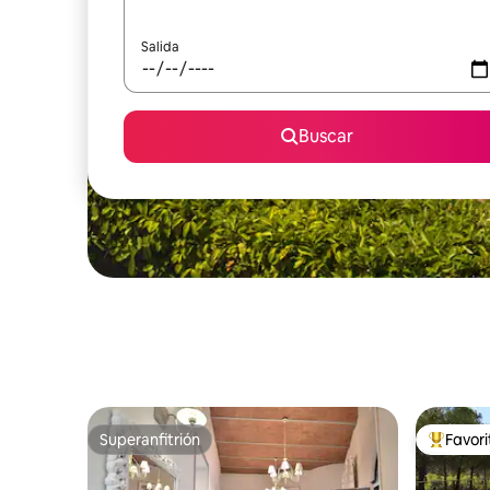
Salida
Buscar
Superanfitrión
Favor
Superanfitrión
Favorito