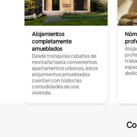
Alojamientos
Nóma
completamente
profe
amueblados
Aloj
profe
Desde tranquilas cabañas de
traba
montaña hasta convenientes
espac
apartamentos urbanos, estos
dedi
alojamientos amueblados
cuentan con todos las
comodidades de una
vivienda.
Co