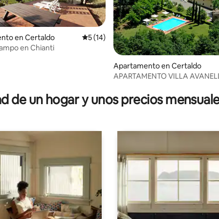
nto en Certaldo
Calificación promedio: 5 de 5, 14 reseñas
5 (14)
ampo en Chianti
4.81 de 5, 225 reseñas
Apartamento en Certaldo
APARTAMENTO VILLA AVANEL
 de un hogar y unos precios mensuale