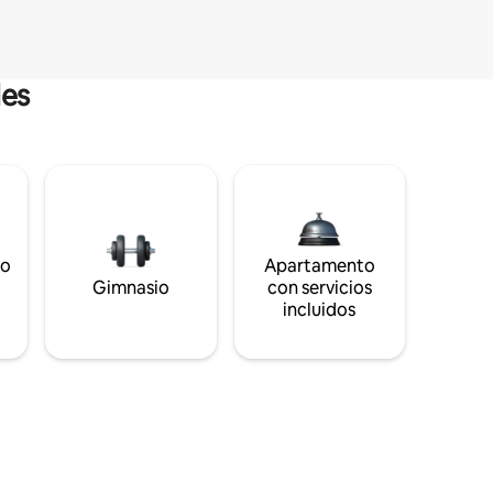
les
to
Apartamento
s
Gimnasio
con servicios
incluidos