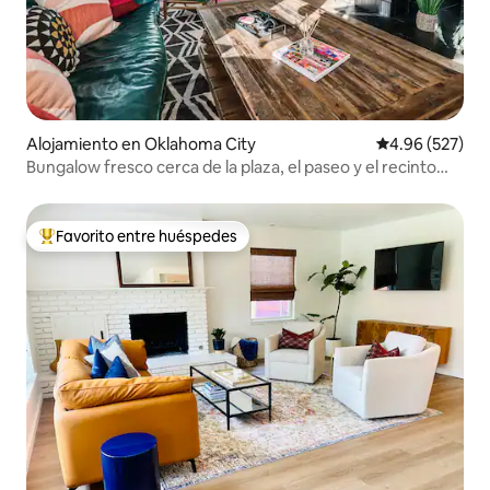
Alojamiento en Oklahoma City
Calificación pr
4.96 (527)
Bungalow fresco cerca de la plaza, el paseo y el recinto
ferial
Favorito entre huéspedes
Favorito entre huéspedes preferido