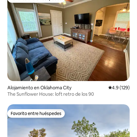
Favorito entre huéspedes
Alojamiento en Oklahoma City
Calificación 
4.9 (129)
The Sunflower House: loft retro de los 90
Favorito entre huéspedes
Favorito entre huéspedes