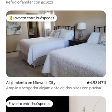
Refugio familiar con jacuzzi
Favorito entre huéspedes
Favorito entre huéspedes preferido
Alojamiento en Midwest City
Calificación p
4.93 (471)
Amplio y acogedor alojamiento de dos pisos con piscina
privada
Favorito entre huéspedes
Favorito entre huéspedes