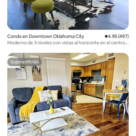
Condo en Downtown Oklahoma City
Calificación pr
4.95 (497)
Moderno de 3 niveles con vistas al horizonte en el centro
de Oklahoma City #E
Superanfitrión
Superanfitrión