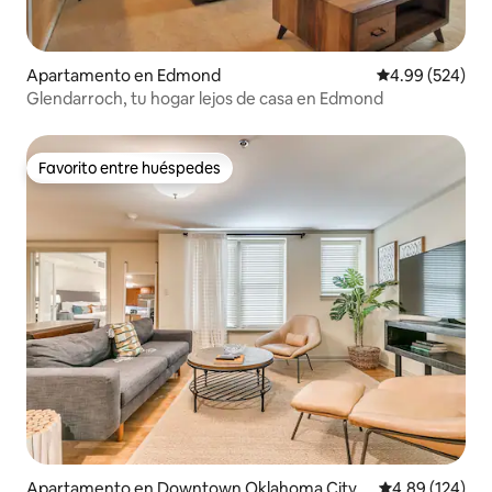
Apartamento en Edmond
Calificación pr
4.99 (524)
Glendarroch, tu hogar lejos de casa en Edmond
Favorito entre huéspedes
Favorito entre huéspedes
Apartamento en Downtown Oklahoma City
Calificación pr
4.89 (124)