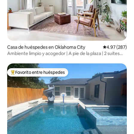
Casa de huéspedes en Oklahoma City
Calificación pr
4.97 (287)
Ambiente limpio y acogedor | A pie de la plaza | 2 suites
principales
Favorito entre huéspedes
Favorito entre huéspedes preferido