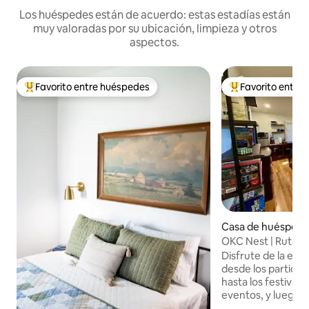
Los huéspedes están de acuerdo: estas estadías están
muy valoradas por su ubicación, limpieza y otros
aspectos.
Favorito entre huéspedes
Favorito entre
Favorito entre huéspedes preferido
Favorito entre hu
Casa de huéspede
homa City
OKC Nest | Ruta 6
de los OKC Thund
Disfrute de la ene
desde los partido
hasta los festivale
eventos, y luego r
en el patio trasero, “O