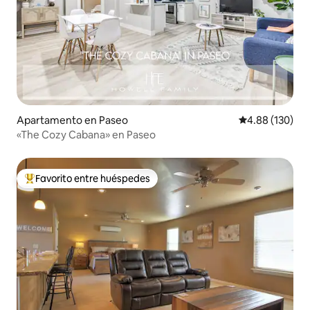
Apartamento en Paseo
Calificación pr
4.88 (130)
«The Cozy Cabana» en Paseo
Favorito entre huéspedes
Favorito entre huéspedes preferido