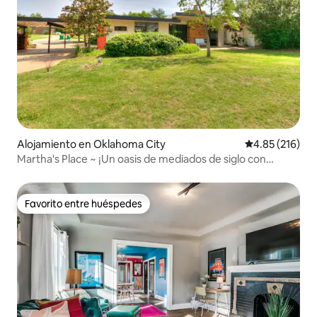
Alojamiento en Oklahoma City
Calificación p
4.85 (216)
Martha's Place ~ ¡Un oasis de mediados de siglo con
piscina!
Favorito entre huéspedes
Favorito entre huéspedes