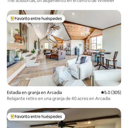
The Scissortail, un alojamiento en el centro de Wheeler
Favorito entre huéspedes
Favorito entre huéspedes preferido
Estadía en granja en Arcadia
Calificación 
5.0 (305)
Relajante retiro en una granja de 40 acres en Arcadia
Favorito entre huéspedes
Favorito entre huéspedes preferido