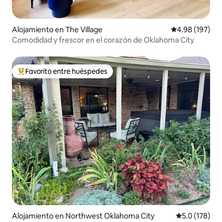
Alojamiento en The Village
Calificación pr
4.98 (197)
Comodidad y frescor en el corazón de Oklahoma City
Favorito entre huéspedes
Favorito entre huéspedes preferido
Alojamiento en Northwest Oklahoma City
Calificación 
5.0 (178)