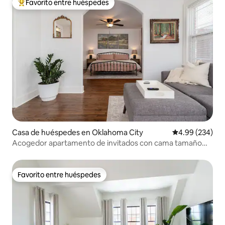
Favorito entre huéspedes
Favorito entre huéspedes preferido
Casa de huéspedes en Oklahoma City
Calificación pr
4.99 (234)
Acogedor apartamento de invitados con cama tamaño
king, ¡a pie del distrito de Plaza!
Favorito entre huéspedes
Favorito entre huéspedes