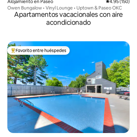
Alojamiento en Paseo
Calificación p
4.95 (150)
Owen Bungalow • Vinyl Lounge • Uptown & Paseo OKC
Apartamentos vacacionales con aire
acondicionado
Favorito entre huéspedes
Favorito entre huéspedes preferido