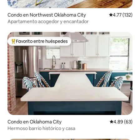
Condo en Northwest Oklahoma City
Calificación p
4.77 (132)
Apartamento acogedor y encantador
Favorito entre huéspedes
Favorito entre huéspedes preferido
Condo en Oklahoma City
Calificación p
4.89 (63)
Hermoso barrio histórico y casa