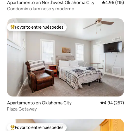
Apartamento en Northwest Oklahoma City
Calificación p
4.96 (115)
Condominio luminoso y moderno
Favorito entre huéspedes
Favorito entre huéspedes preferido
Apartamento en Oklahoma City
Calificación pr
4.94 (267)
Plaza Getaway
Favorito entre huéspedes
Favorito entre huéspedes preferido