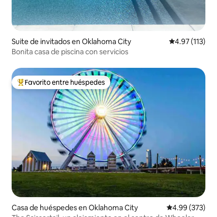
Suite de invitados en Oklahoma City
Calificación p
4.97 (113)
Bonita casa de piscina con servicios
Favorito entre huéspedes
Favorito entre huéspedes preferido
Casa de huéspedes en Oklahoma City
Calificación pr
4.99 (373)