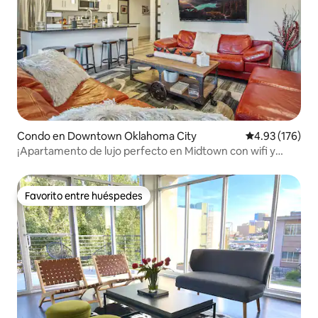
Condo en Downtown Oklahoma City
Calificación p
4.93 (176)
¡Apartamento de lujo perfecto en Midtown con wifi y
piscina!
Favorito entre huéspedes
Favorito entre huéspedes