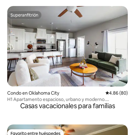
baños con piscina!
Superanfitrión
Superanfitrión
Condo en Oklahoma City
Calificación p
4.86 (80)
H1 Apartamento espacioso, urbano y moderno.
Casas vacacionales para familias
¡Excelente ubicación!
Favorito entre huéspedes