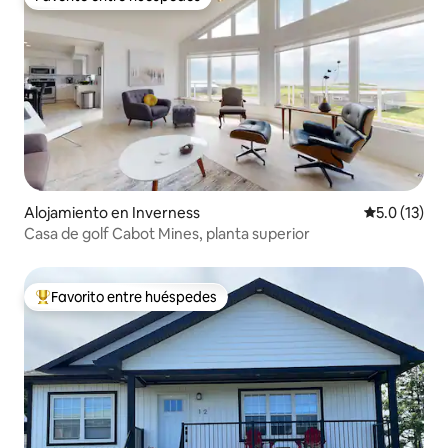
Favorito entre huéspedes
Alojamiento en Inverness
Calificación
5.0 (13)
Casa de golf Cabot Mines, planta superior
Favorito entre huéspedes
Favorito entre huéspedes preferido