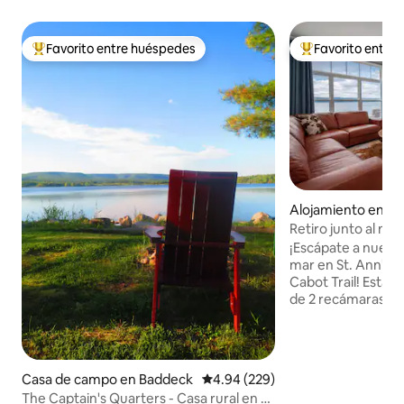
Favorito entre huéspedes
Favorito entre
Favorito entre huéspedes preferido
Favorito entre hu
Alojamiento en En
Retiro junto al ma
¡Escápate a nuestr
mar en St. Ann's B
Cabot Trail! Esta 
de 2 recámaras of
moderno y una sal
concepto abierto.
6 personas con u
tamaño queen, una
Casa de campo en Baddeck
Calificación promedio: 4.94 de 5
4.94 (229)
(doble en la parte 
The Captain's Quarters - Casa rural en el
la parte superior) 