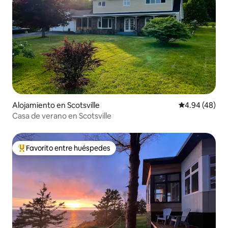
Alojamiento en Scotsville
Calificación p
4.94 (48)
Casa de verano en Scotsville
Favorito entre huéspedes
Favorito entre huéspedes preferido