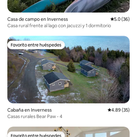
Casa de campo en Inverness
Calificación
5.0 (36)
Casa rural frente al lago con jacuzzi y 1 dormitorio
Favorito entre huéspedes
Favorito entre huéspedes
Cabaña en Inverness
Calificación p
4.89 (35)
Casas rurales Bear Paw - 4
Favorito entre huéspedes