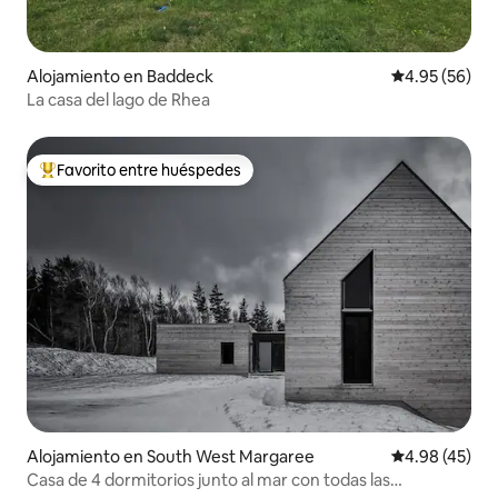
Alojamiento en Baddeck
Calificación p
4.95 (56)
La casa del lago de Rhea
Favorito entre huéspedes
Favorito entre huéspedes preferido
Alojamiento en South West Margaree
Calificación 
4.98 (45)
Casa de 4 dormitorios junto al mar con todas las