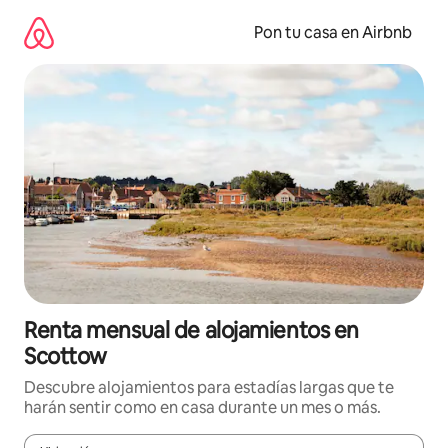
Omite
el
Pon tu casa en Airbnb
contenido
Renta mensual de alojamientos en
Scottow
Descubre alojamientos para estadías largas que te
harán sentir como en casa durante un mes o más.