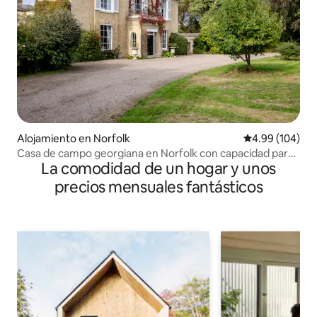
Alojamiento en Norfolk
Calificación pr
4.99 (104)
Casa de campo georgiana en Norfolk con capacidad para
La comodidad de un hogar y unos
16 personas
precios mensuales fantásticos