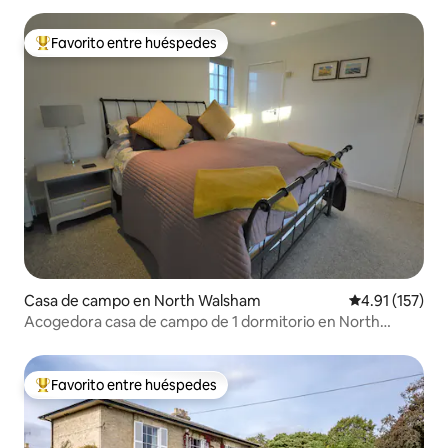
Favorito entre huéspedes
Favorito entre huéspedes preferido
Casa de campo en North Walsham
Calificación p
4.91 (157)
Acogedora casa de campo de 1 dormitorio en North
Walsham
Favorito entre huéspedes
Favorito entre huéspedes preferido