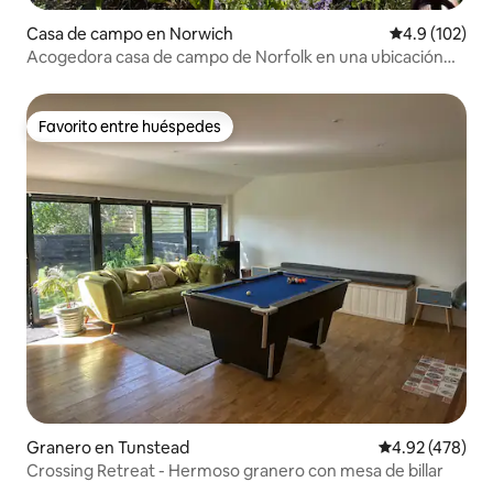
Casa de campo en Norwich
Calificación 
4.9 (102)
Acogedora casa de campo de Norfolk en una ubicación
hermosa
Favorito entre huéspedes
Favorito entre huéspedes
Granero en Tunstead
Calificación pr
4.92 (478)
Crossing Retreat - Hermoso granero con mesa de billar