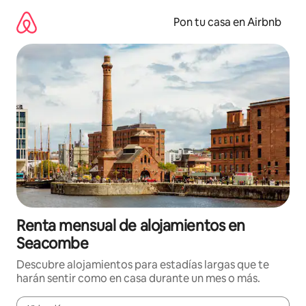
Omite
el
Pon tu casa en Airbnb
contenido
Renta mensual de alojamientos en
Seacombe
Descubre alojamientos para estadías largas que te
harán sentir como en casa durante un mes o más.