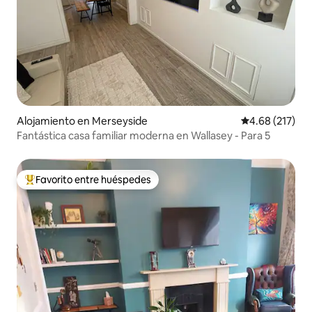
Alojamiento en Merseyside
Calificación p
4.68 (217)
Fantástica casa familiar moderna en Wallasey - Para 5
Favorito entre huéspedes
Favorito entre huéspedes preferido