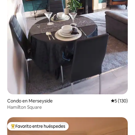
Condo en Merseyside
Calificació
5 (130)
Hamilton Square
Favorito entre huéspedes
Favorito entre huéspedes preferido