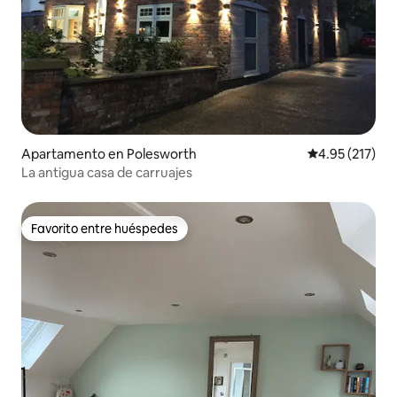
Apartamento en Polesworth
Calificación p
4.95 (217)
La antigua casa de carruajes
Favorito entre huéspedes
Favorito entre huéspedes