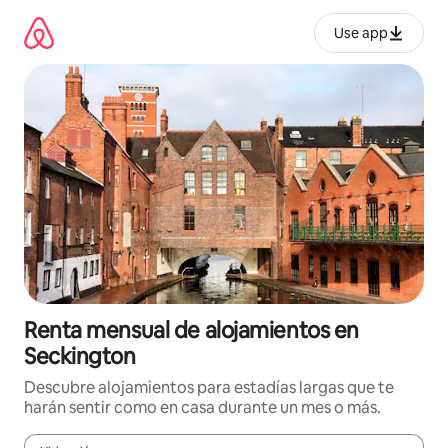
Omite
el
Use app
contenido
Renta mensual de alojamientos en
Seckington
Descubre alojamientos para estadías largas que te
harán sentir como en casa durante un mes o más.