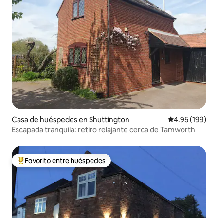
Casa de huéspedes en Shuttington
Calificación pr
4.95 (199)
Escapada tranquila: retiro relajante cerca de Tamworth
Favorito entre huéspedes
Favorito entre huéspedes preferido