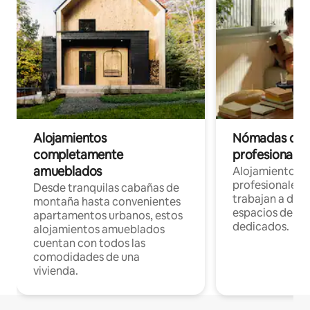
Alojamientos
Nómadas digit
completamente
profesionales 
amueblados
Alojamientos 
profesionales 
Desde tranquilas cabañas de
trabajan a dist
montaña hasta convenientes
espacios de tr
apartamentos urbanos, estos
dedicados.
alojamientos amueblados
cuentan con todos las
comodidades de una
vivienda.