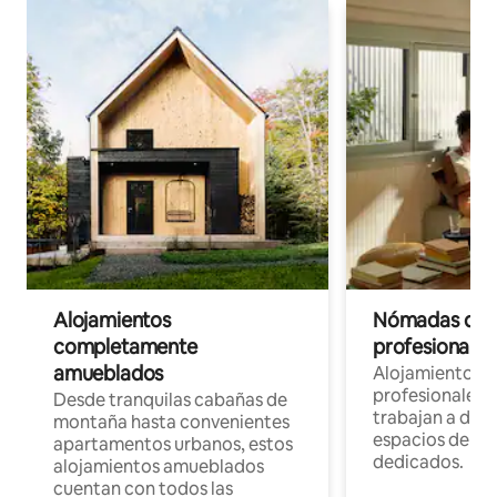
Alojamientos
Nómadas digit
completamente
profesionales 
amueblados
Alojamientos 
profesionales 
Desde tranquilas cabañas de
trabajan a dist
montaña hasta convenientes
espacios de tr
apartamentos urbanos, estos
dedicados.
alojamientos amueblados
cuentan con todos las