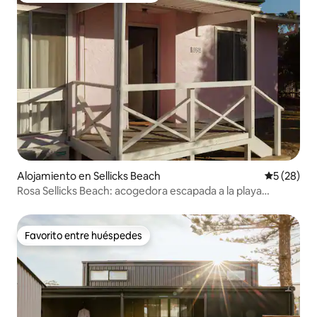
Alojamiento en Sellicks Beach
Calificaci
5 (28)
Rosa Sellicks Beach: acogedora escapada a la playa
costera
Favorito entre huéspedes
Favorito entre huéspedes