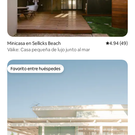
Minicasa en Sellicks Beach
Calificación p
4.94 (49)
Väike: Casa pequeña de lujo junto al mar
Favorito entre huéspedes
Favorito entre huéspedes