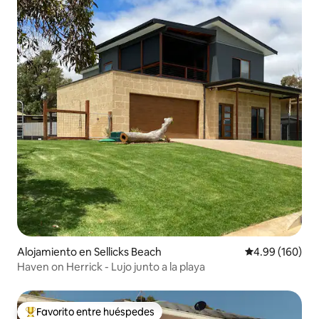
Alojamiento en Sellicks Beach
Calificación pr
4.99 (160)
Haven on Herrick - Lujo junto a la playa
Favorito entre huéspedes
Favorito entre huéspedes preferido