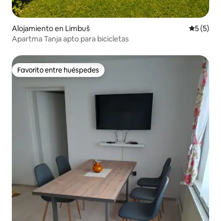
Alojamiento en Limbuš
Calificac
5 (5)
Apartma Tanja apto para bicicletas
Favorito entre huéspedes
Favorito entre huéspedes