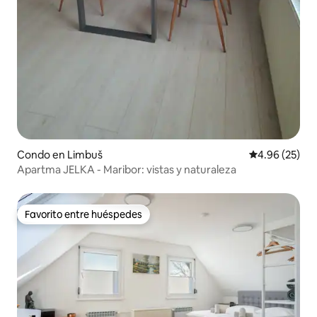
Condo en Limbuš
Calificación p
4.96 (25)
Apartma JELKA - Maribor: vistas y naturaleza
Favorito entre huéspedes
Favorito entre huéspedes