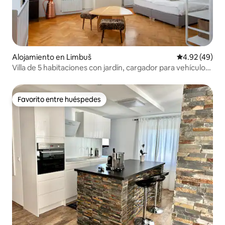
Alojamiento en Limbuš
Calificación 
4.92 (49)
Villa de 5 habitaciones con jardín, cargador para vehículos
eléctricos y jacuzzi
Favorito entre huéspedes
Favorito entre huéspedes