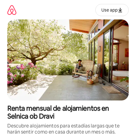
Omite
el
Use app
contenido
Renta mensual de alojamientos en
Selnica ob Dravi
Descubre alojamientos para estadías largas que te
harán sentir como en casa durante un mes o más.