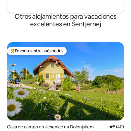
Otros alojamientos para vacaciones
excelentes en Šentjernej
Favorito entre huéspedes
Favorito entre huéspedes preferido
Casa de campo en Jesenice na Dolenjskem
Calificaci
5 (40)