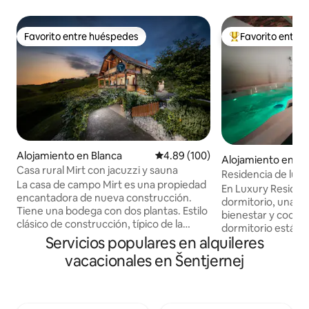
Favorito entre huéspedes
Favorito entre
Favorito entre huéspedes
Favorito entre hu
Alojamiento en Blanca
Calificación promedio: 4.89 de 5
4.89 (100)
Alojamiento en Me
Casa rural Mirt con jacuzzi y sauna
Residencia de lujo
La casa de campo Mirt es una propiedad
En Luxury Residen
encantadora de nueva construcción.
dormitorio, una sa
Tiene una bodega con dos plantas. Estilo
bienestar y cocina 
clásico de construcción, típico de la
dormitorio está a
cultura vinícola, con hermosos detalles
Servicios populares en alquileres
personas y está se
hechos en madera. La casa de campo
central por una pu
vacacionales en Šentjernej
también cuenta con una terraza y
equipada con el e
balcón con hermosas vistas al viñedo en
el equipo necesari
las colinas del encantador pueblecito
parte central tie
llamado Blanca. La casa de campo está
comedor, un sofá