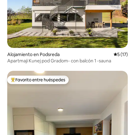
Alojamiento en Podsreda
Calificaci
5 (17)
Apartmaji Kunej pod Gradom- con balcón 1 -sauna
Favorito entre huéspedes
Favorito entre huéspedes preferido