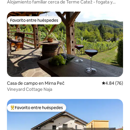
Alojamiento familiar cerca de Terme Čatež - fogata y
vistas
Favorito entre huéspedes
Favorito entre huéspedes
Casa de campo en Mirna Peč
Calificación p
4.84 (76)
Vineyard Cottage Naja
Favorito entre huéspedes
Favorito entre huéspedes preferido