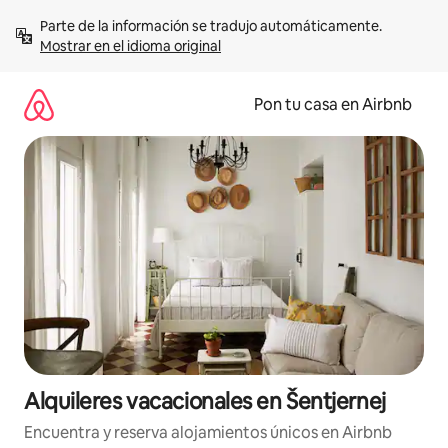
Omite
Parte de la información se tradujo automáticamente. 
el
Mostrar en el idioma original
contenido
Pon tu casa en Airbnb
Alquileres vacacionales en Šentjernej
Encuentra y reserva alojamientos únicos en Airbnb