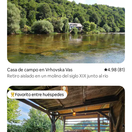
Casa de campo en Vrhovska Vas
Calificación 
4.98 (81)
Retiro aislado en un molino del siglo XIX junto al río
Favorito entre huéspedes
Favorito entre huéspedes preferido