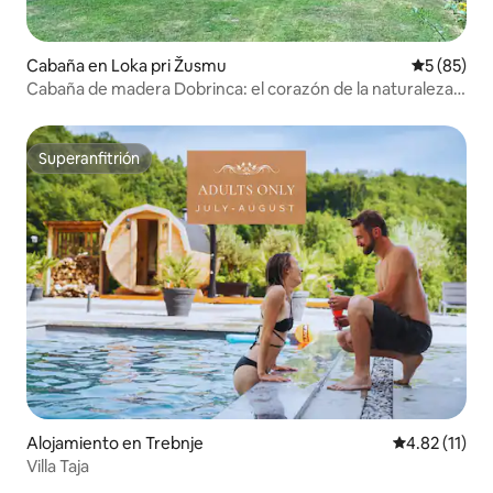
Cabaña en Loka pri Žusmu
Calificaci
5 (85)
Cabaña de madera Dobrinca: el corazón de la naturaleza
de Eslovenia
Superanfitrión
Superanfitrión
Alojamiento en Trebnje
Calificación 
4.82 (11)
Villa Taja