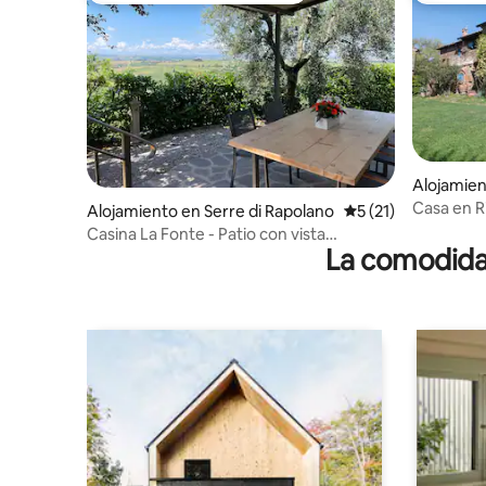
Alojamie
Casa en R
Alojamiento en Serre di Rapolano
Calificación promed
5 (21)
Casina La Fonte - Patio con vista
La comodidad
panorámica -