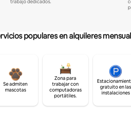
trabajo dedicados.
c
p
rvicios populares en alquileres mensua
Zona para
Estacionamien
Se admiten
trabajar con
gratuito en la
mascotas
computadoras
instalaciones
portátiles.