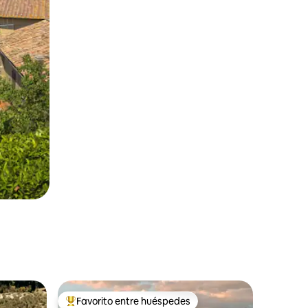
Favorito entre huéspedes
rido
Favorito entre huéspedes preferido