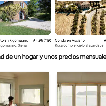
nto en Rigomagno
Calificación promedio: 4.96 de 5, 119 reseñas
4.96 (119)
Condo en Asciano
C
igomagno, Siena
Rosa como el cielo al atardecer
io: 5 de 5, 21 reseñas
 de un hogar y unos precios mensuale