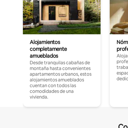
Alojamientos
Nóma
completamente
profe
amueblados
Aloj
profe
Desde tranquilas cabañas de
traba
montaña hasta convenientes
espac
apartamentos urbanos, estos
dedi
alojamientos amueblados
cuentan con todos las
comodidades de una
vivienda.
Co