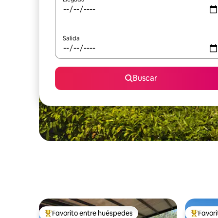
Salida
Buscar
Favorito entre huéspedes
Favor
Favorito entre huéspedes preferido
Favorito