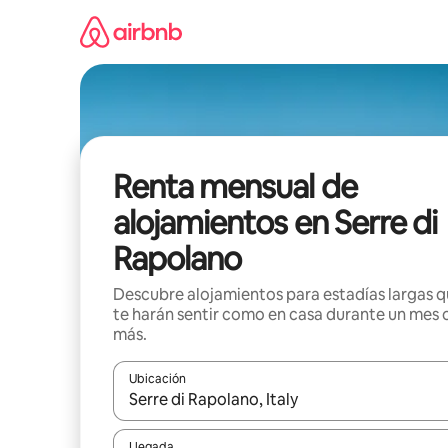
Omite
el
contenido
Renta mensual de
alojamientos en Serre di
Rapolano
Descubre alojamientos para estadías largas 
te harán sentir como en casa durante un mes 
más.
Ubicación
Cuando los resultados estén disponibles, navega co
Llegada