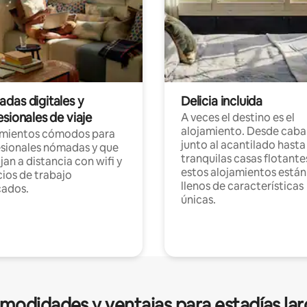
das digitales y
Delicia incluida
sionales de viaje
A veces el destino es el
alojamiento. Desde caba
amientos cómodos para
junto al acantilado hasta
sionales nómadas y que
tranquilas casas flotante
jan a distancia con wifi y
estos alojamientos están
ios de trabajo
llenos de características
cados.
únicas.
modidades y ventajas para estadías lar