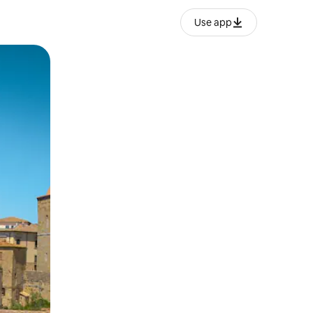
Use app
o o desliza el dedo.