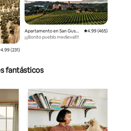
Apartamento en San Gusm
Calificación promedio: 
4.99 (465)
è
¡¡¡Bonito pueblo medieval!!!
alificación promedio: 4.99 de 5, 231 reseñas
4.99 (231)
s fantásticos