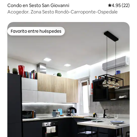
Condo en Sesto San Giovanni
Calificación 
4.95 (22)
Acogedor. Zona Sesto Rondò-Carroponte-Ospedale
Favorito entre huéspedes
Favorito entre huéspedes