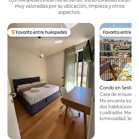
muy valoradas por su ubicación, limpieza y otros
aspectos.
Favorito entre huéspedes
Favorito entre h
Favorito entre huéspedes preferido
Favorito entre h
Condo en Sesto S
Casa de ensueño a
Duomo M1
Me encanta este 
dos habitaciones 
cuadrados. Me llamó la atención su
luminosidad, las pu
con vistas a la ciu
«openspace» con p
Perfecto para qui