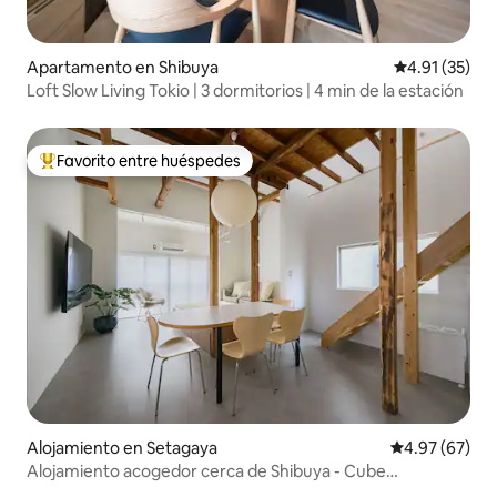
Apartamento en Shibuya
Calificación 
4.91 (35)
Loft Slow Living Tokio | 3 dormitorios | 4 min de la estación
Favorito entre huéspedes
Favorito entre huéspedes preferido
Alojamiento en Setagaya
Calificación p
4.97 (67)
Alojamiento acogedor cerca de Shibuya - Cube
Sangenjaya