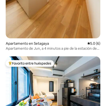
Apartamento en Setagaya
Calificació
5.0 (6)
Apartamento de Jun, a 4 minutos a pie de la estación de
Gōtokuji, apartamento estudio 202
Favorito entre huéspedes
Favorito entre huéspedes preferido