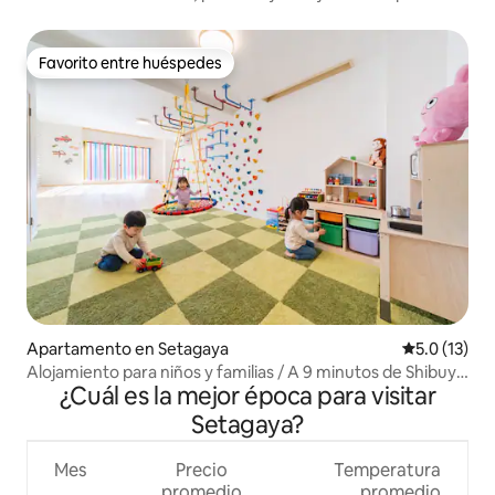
— Sh.
Favorito entre huéspedes
Favorito entre huéspedes
Apartamento en Setagaya
Calificación
5.0 (13)
Alojamiento para niños y familias / A 9 minutos de Shibuya
¿Cuál es la mejor época para visitar
/ A 1 minuto a pie de la estación / 180 m² / Capacidad
máxima para 10 personas
Setagaya?
Mes
Precio
Temperatura
promedio
promedio