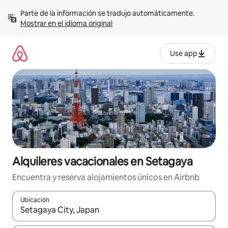
Omite
Parte de la información se tradujo automáticamente. 
el
Mostrar en el idioma original
contenido
Use app
Alquileres vacacionales en Setagaya
Encuentra y reserva alojamientos únicos en Airbnb
Ubicación
Cuando los resultados estén disponibles, navega con las teclas d