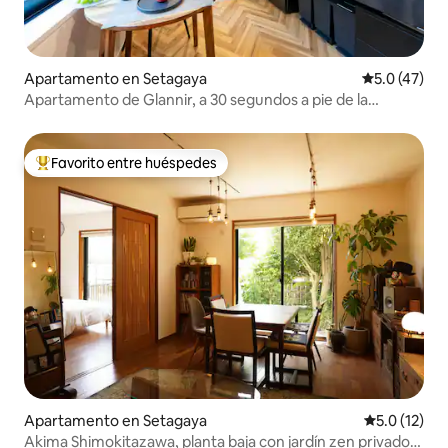
Apartamento en Setagaya
Calificación
5.0 (47)
Apartamento de Glannir, a 30 segundos a pie de la
estación de Kita-Sawasawa, apartamento familiar 102
Favorito entre huéspedes
Favorito entre huéspedes preferido
Apartamento en Setagaya
Calificación
5.0 (12)
Akima Shimokitazawa, planta baja con jardín zen privado