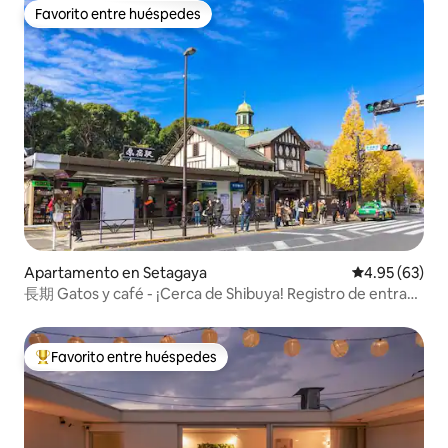
Favorito entre huéspedes
Favorito entre huéspedes
Apartamento en Setagaya
Calificación p
4.95 (63)
長期 Gatos y café - ¡Cerca de Shibuya! Registro de entrada
automático
Favorito entre huéspedes
Favorito entre huéspedes preferido