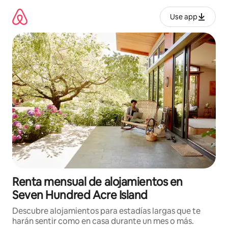
Omite
el
Use app
contenido
Renta mensual de alojamientos en
Seven Hundred Acre Island
Descubre alojamientos para estadías largas que te
harán sentir como en casa durante un mes o más.