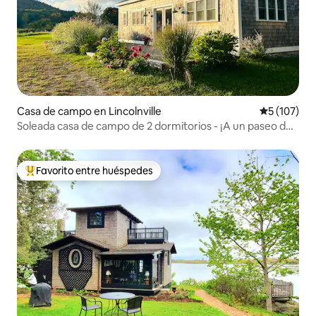
Casa de campo en Lincolnville
Calificació
5 (107)
Soleada casa de campo de 2 dormitorios - ¡A un paseo de
la playa!
Favorito entre huéspedes
Favorito entre huéspedes preferido