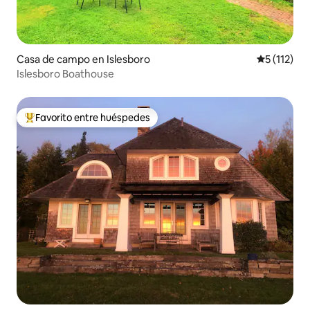
Casa de campo en Islesboro
Calificació
5 (112)
Islesboro Boathouse
Favorito entre huéspedes
Favorito entre huéspedes preferido