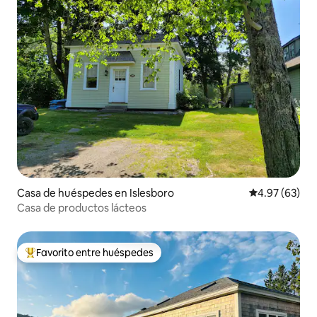
Casa de huéspedes en Islesboro
Calificación p
4.97 (63)
Casa de productos lácteos
Favorito entre huéspedes
Favorito entre huéspedes preferido