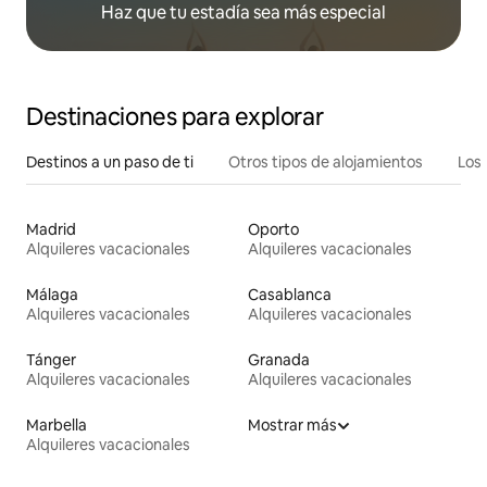
Haz que tu estadía sea más especial
Destinaciones para explorar
Destinos a un paso de ti
Otros tipos de alojamientos
Los 
Madrid
Oporto
Alquileres vacacionales
Alquileres vacacionales
Málaga
Casablanca
Alquileres vacacionales
Alquileres vacacionales
Tánger
Granada
Alquileres vacacionales
Alquileres vacacionales
Marbella
Mostrar más
Alquileres vacacionales