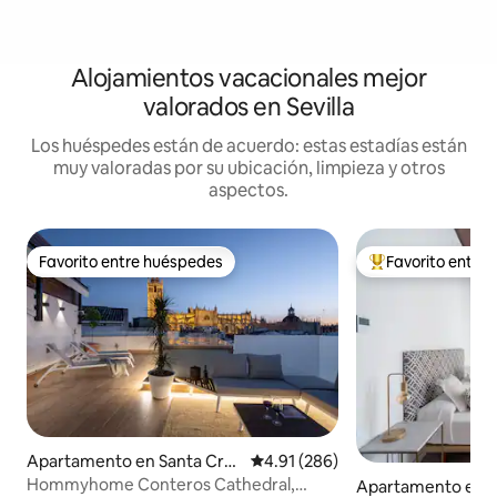
Alojamientos vacacionales mejor
valorados en Sevilla
Los huéspedes están de acuerdo: estas estadías están
muy valoradas por su ubicación, limpieza y otros
aspectos.
Favorito entre huéspedes
Favorito entre
Favorito entre huéspedes
Favorito entre hu
Apartamento en Santa Cru
Calificación promedio: 4.91 de 5
4.91 (286)
z
Hommyhome Conteros Cathedral,
Apartamento en Al