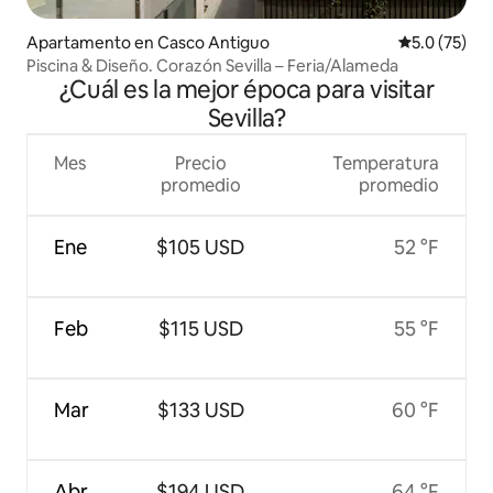
Apartamento en Casco Antiguo
Calificación
5.0 (75)
Piscina & Diseño. Corazón Sevilla – Feria/Alameda
¿Cuál es la mejor época para visitar
Sevilla?
Mes
Precio
Temperatura
promedio
promedio
Ene
$105 USD
52 °F
Feb
$115 USD
55 °F
Mar
$133 USD
60 °F
Abr
$194 USD
64 °F