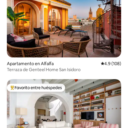
Apartamento en Alfalfa
Calificación 
4.9 (108)
Terraza de Genteel Home San Isidoro
Favorito entre huéspedes
Favorito entre huéspedes preferido