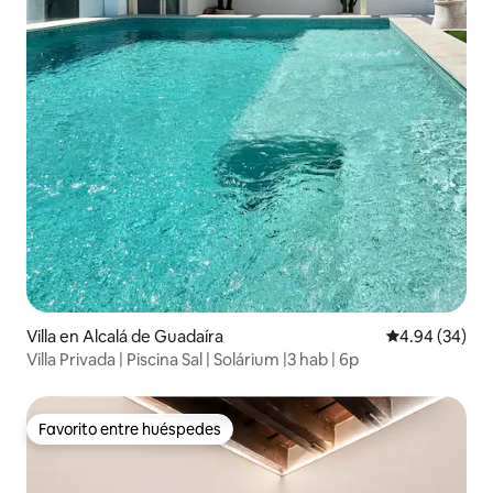
Villa en Alcalá de Guadaíra
Calificación p
4.94 (34)
Villa Privada | Piscina Sal | Solárium |3 hab | 6p
Favorito entre huéspedes
Favorito entre huéspedes