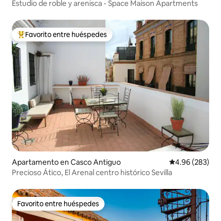
Estudio de roble y arenisca - Space Maison Apartments
Favorito entre huéspedes
Favorito entre huéspedes preferido
Apartamento en Casco Antiguo
Calificación pr
4.96 (283)
Precioso Ático, El Arenal centro histórico Sevilla
Favorito entre huéspedes
Favorito entre huéspedes