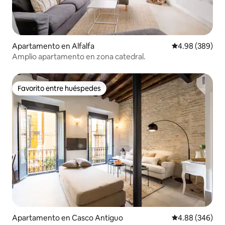
Apartamento en Alfalfa
Calificación pr
4.98 (389)
Amplio apartamento en zona catedral.
Favorito entre huéspedes
Favorito entre huéspedes
Apartamento en Casco Antiguo
Calificación pr
4.88 (346)