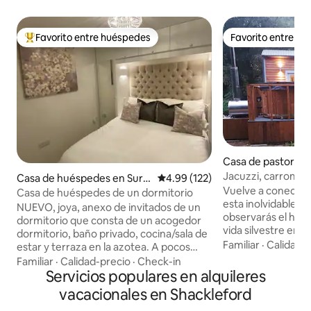
Favorito entre huéspedes
Favorito entre h
Favorito entre huéspedes preferido
Favorito entre h
Casa de pastor en
Jacuzzi, carromato
Casa de huéspedes en Surr
Calificación promedio: 4.99 de 5
4.99 (122)
aislado
Vuelve a conectar 
ey
Casa de huéspedes de un dormitorio
esta inolvidable 
NUEVO, joya, anexo de invitados de un
observarás el hábi
dormitorio que consta de un acogedor
vida silvestre en 
dormitorio, baño privado, cocina/sala de
adyacentes al río
Familiar
·
Calidad-
estar y terraza en la azotea. A pocos
pesca incluida. La
pasos del centro de la antigua ciudad
Familiar
·
Calidad-precio
·
Check-in
se han colocado p
comercial de Godalming, que aparece
Servicios populares en alquileres
puedan disfrutar d
en la película «The Holiday», con una gran
vacacionales en Shackleford
maravillosas del 
cantidad de cafeterías, restaurantes,
encuentran acosta