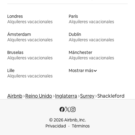
Londres
París
Alquileres vacacionales
Alquileres vacacionales
Ámsterdam
Dublín
Alquileres vacacionales
Alquileres vacacionales
Bruselas
Mánchester
Alquileres vacacionales
Alquileres vacacionales
Lille
Mostrar más
Alquileres vacacionales
Airbnb
Reino Unido
Inglaterra
Surrey
Shackleford
© 2026 Airbnb, Inc.
Privacidad
Términos