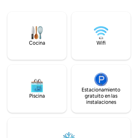
pubs y hermosos paseos por el campo a
tamaño king por l
lo largo del río Wey. A poca distancia en
bien equipada, un
coche de numerosas fincas del National
y un inodoro con 
Trust y lugares para bodas de Surrey. A
de leña, una gran
12 minutos a pie de la estación de
comer al aire libre
Godalming, con trenes frecuentes a
propio jacuzzi pri
Londres Waterloo que tardan
aproximadamente 45 minutos.
Cocina
Wifi
Estacionamiento
Piscina
gratuito en las
instalaciones