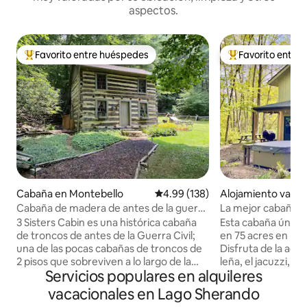
aspectos.
Favorito entre huéspedes
Favorito entre
Favorito entre huéspedes preferido
Favorito entre hu
Cabaña en Montebello
Calificación promedio: 4.99 de 5
4.99 (138)
Alojamiento vacac
ovingston
Cabaña de madera de antes de la guerra
La mejor cabaña e
civil con sauna, jacuzzi y chimenea
3 Sisters Cabin es una histórica cabaña
Esta cabaña única 
de troncos de antes de la Guerra Civil;
en 75 acres en las
una de las pocas cabañas de troncos de
Disfruta de la ac
2 pisos que sobreviven a lo largo de la
leña, el jacuzzi, la 
Servicios populares en alquileres
pintoresca Blue Ridge Parkway de
conexión a Interne
Virginia. 3 Sisters es la única propiedad
rápida y fiable si 
vacacionales en Lago Sherando
de VA que aparece en «Las 100
poco mientras estás fuer