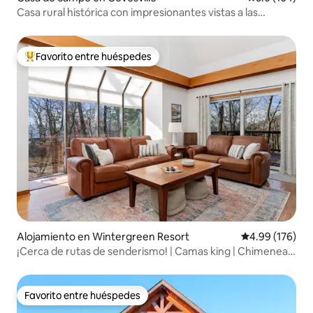
Casa rural histórica con impresionantes vistas a las
montañas
Favorito entre huéspedes
Favorito entre huéspedes preferido
Alojamiento en Wintergreen Resort
Calificación pr
4.99 (176)
¡Cerca de rutas de senderismo! | Camas king | Chimenea |
Jacuzzi
Favorito entre huéspedes
Favorito entre huéspedes