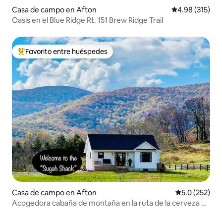
Casa de campo en Afton
Calificación p
4.98 (315)
Oasis en el Blue Ridge Rt. 151 Brew Ridge Trail
Favorito entre huéspedes
Favorito entre huéspedes preferido
Casa de campo en Afton
Calificación 
5.0 (252)
Acogedora cabaña de montaña en la ruta de la cerveza y
el vino (cama king)