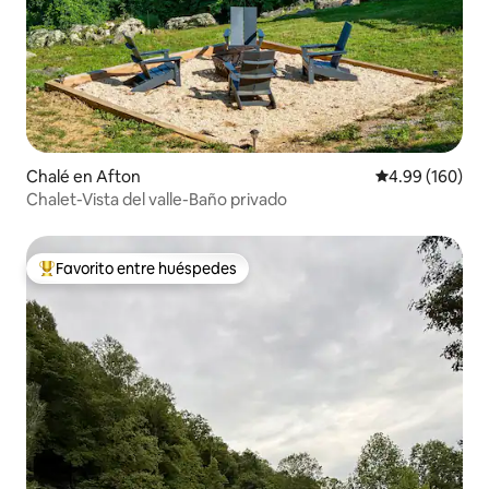
Chalé en Afton
Calificación pr
4.99 (160)
Chalet-Vista del valle-Baño privado
Favorito entre huéspedes
Favorito entre huéspedes preferido