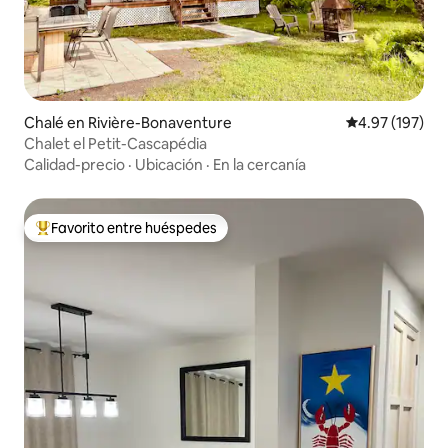
Chalé en Rivière-Bonaventure
Calificación p
4.97 (197)
Chalet el Petit-Cascapédia
Calidad-precio
·
Ubicación
·
En la cercanía
Favorito entre huéspedes
Favorito entre huéspedes preferido