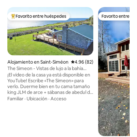
Favorito entre huéspedes
Favorito entre h
Favorito entre huéspedes preferido
Favorito entre h
Alojamiento en Saint-Siméon
Calificación promedio: 4.96 de 
4.96 (82)
The Simeon - Vistas de lujo a la bahía
junto a Doorbed
¡El vídeo de la casa ya está disponible en
YouTube! Escribe «The Simeon» para
verlo. Duerme bien en tu cama tamaño
king JLM de arce + sábanas de abedul de
Quebec de alta calidad. Acurrúcate en
Familiar
·
Ubicación
·
Acceso
tu baño de porcelana con apariencia de
mármol con un tocador de roble y
granito Stonewood. Lavadora y
secadora GE de última generación.
Disfruta del amanecer de la bahía con un
expreso de tu máquina Delonghi.