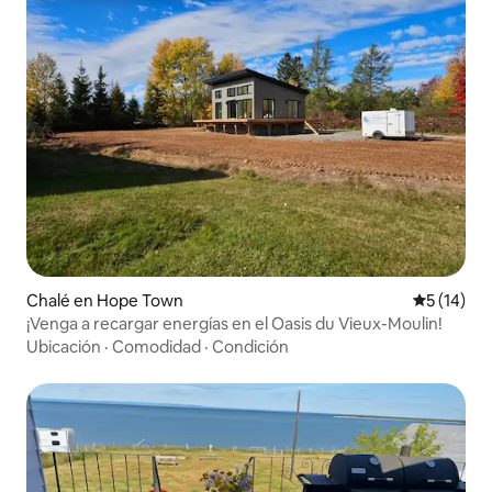
Chalé en Hope Town
Calificaci
5 (14)
¡Venga a recargar energías en el Oasis du Vieux-Moulin!
Ubicación
·
Comodidad
·
Condición