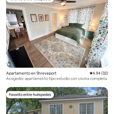
Favorito entre huéspedes
Apartamento en Shreveport
Calificación p
4.94 (32)
Acogedor apartamento tipo estudio con cocina completa
Favorito entre huéspedes
Favorito entre huéspedes