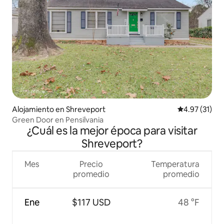
Alojamiento en Shreveport
Calificación 
4.97 (31)
Green Door en Pensilvania
¿Cuál es la mejor época para visitar
Shreveport?
Mes
Precio
Temperatura
promedio
promedio
Ene
$117 USD
48 °F