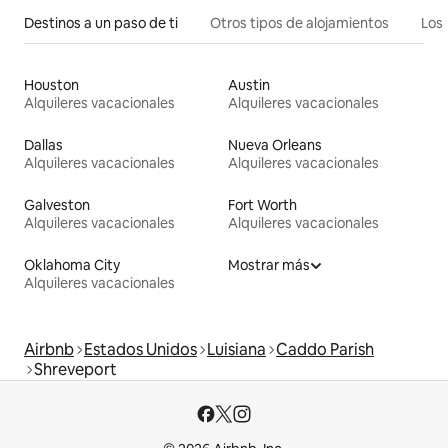
Destinos a un paso de ti
Otros tipos de alojamientos
Los 
Houston
Austin
Alquileres vacacionales
Alquileres vacacionales
Dallas
Nueva Orleans
Alquileres vacacionales
Alquileres vacacionales
Galveston
Fort Worth
Alquileres vacacionales
Alquileres vacacionales
Oklahoma City
Mostrar más
Alquileres vacacionales
Airbnb
Estados Unidos
Luisiana
Caddo Parish
Shreveport