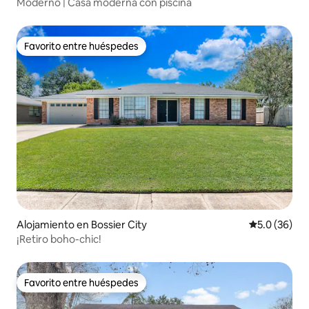
Moderno | Casa moderna con piscina
Favorito entre huéspedes
Favorito entre huéspedes
Alojamiento en Bossier City
Calificación
5.0 (36)
¡Retiro boho-chic!
Favorito entre huéspedes
Favorito entre huéspedes