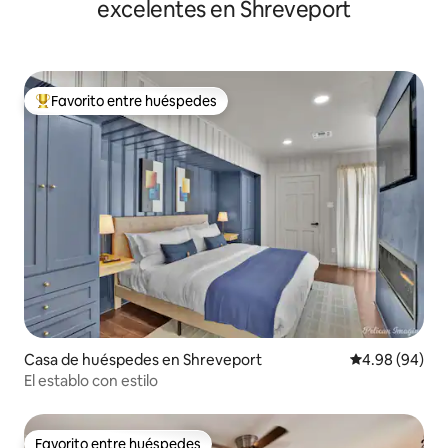
excelentes en Shreveport
Favorito entre huéspedes
Favorito entre huéspedes preferido
Casa de huéspedes en Shreveport
Calificación p
4.98 (94)
El establo con estilo
Favorito entre huéspedes