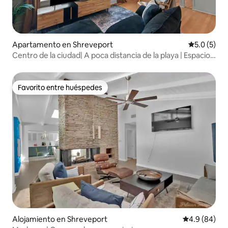
Apartamento en Shreveport
Calificació
5.0 (5)
Centro de la ciudad| A poca distancia de la playa | Espacio
de trabajo | Wifi
Favorito entre huéspedes
Favorito entre huéspedes
Alojamiento en Shreveport
Calificación 
4.9 (84)