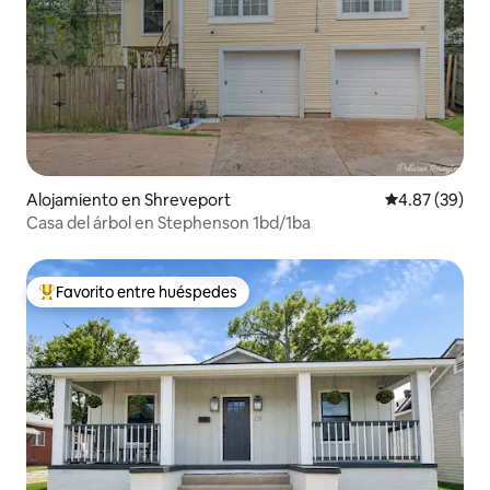
Alojamiento en Shreveport
Calificación p
4.87 (39)
Casa del árbol en Stephenson 1bd/1ba
Favorito entre huéspedes
Favorito entre huéspedes preferido