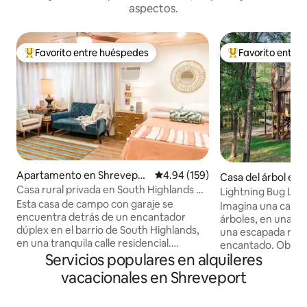
aspectos.
Favorito entre huéspedes
Favorito entre
Favorito entre huéspedes preferido
Favorito entre hu
Apartamento en Shrevepor
Calificación promedio: 4.94 de 5
4.94 (159)
Casa del árbol en
t
Casa rural privada en South Highlands de
Lightning Bug Lane
1 dormitorio y 1 baño
Esta casa de campo con garaje se
lago
Imagina una cabaña
encuentra detrás de un encantador
árboles, en una ca
dúplex en el barrio de South Highlands,
una escapada romá
en una tranquila calle residencial.
encantado. Observa
Construido originalmente en 1924, este
Servicios populares en alquileres
ardillas en el porc
pequeño pero poderoso espacio fue
la mañana o cóctel
vacacionales en Shreveport
completamente remodelado en 2021. 1
Atrapa insectos r
cama tamaño queen con un máximo de
atardecer. Toma u